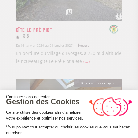
5
Gîte Le Pré Piot
Du 03 Janvier 2026 au 01 Janvier 2027
Évosges
En bordure du village d'Evosges, à 750 m d'altitude,
le nouveau gîte Le Pré Piot a été
...
Réservation en ligne
Continuer sans accepter
Gestion des Cookies
Plateforme de Gestion du Consenteme
Ce site utilise des cookies afin d’améliorer
votre expérience et optimiser nos services.
Vous pouvez tout accepter ou choisir les cookies que vous souhaitez
autoriser.
Axeptio consent