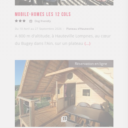
Mobile-homes Les 12 Cols
Dog friendly
Du 10 Avril au 27 Septembre 2026
Plateau d'Hauteville
A 800 m d'altitude, à Hauteville Lompnes, au cœur
du Bugey dans l'Ain, sur un plateau
...
Réservation en ligne
5