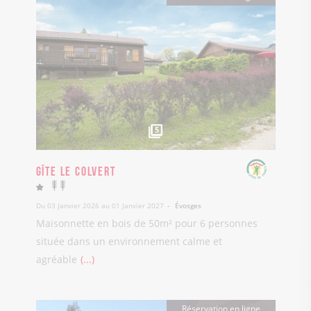
5
Gîte Le Colvert
Du 03 Janvier 2026 au 01 Janvier 2027
Évosges
Maisonnette en bois de 50m² pour 6 personnes
située dans un environnement calme et
agréable
...
Réservation en ligne