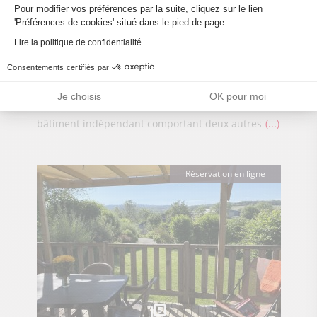
Pour modifier vos préférences par la suite, cliquez sur le lien
5
'Préférences de cookies' situé dans le pied de page.
Lire la politique de confidentialité
Gîte Communal de Thézillieu
Consentements certifiés par
Du 03 Janvier 2026 au 01 Janvier 2027
Plateau d'Hauteville
Je choisis
OK pour moi
Gîte de 45 m², 6 personnes, au 2ème étage d'un
bâtiment indépendant comportant deux autres
...
Réservation en ligne
5