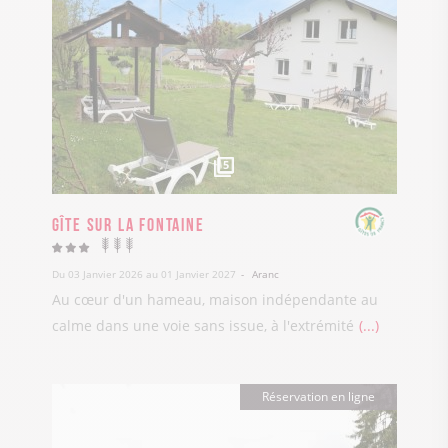
5
Gîte Sur La Fontaine
Du 03 Janvier 2026 au 01 Janvier 2027
Aranc
Au cœur d'un hameau, maison indépendante au
calme dans une voie sans issue, à l'extrémité
...
Réservation en ligne