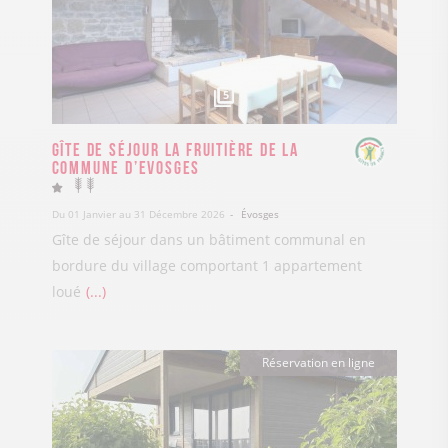
5
Gîte de séjour la Fruitière de la
Commune d’Evosges
Du 01 Janvier au 31 Décembre 2026
Évosges
Gîte de séjour dans un bâtiment communal en
bordure du village comportant 1 appartement
loué
...
Réservation en ligne