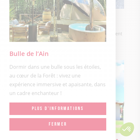
Chambre d’hôtes Chez Agnès et Didier
Du 01 Janvier 2026 au 31 Décembre 2027
Plateau d'Hauteville
Entre ciel et terre, Agnès et Didier vous accueillent
au Grand Dergis, dans une chambre d'hôte
...
Bulle de l’Ain
Dormir dans une bulle sous les étoiles,
au cœur de la Forêt : vivez une
expérience immersive et apaisante, dans
un cadre enchanteur !
PLUS D'INFORMATIONS
FERMER
5