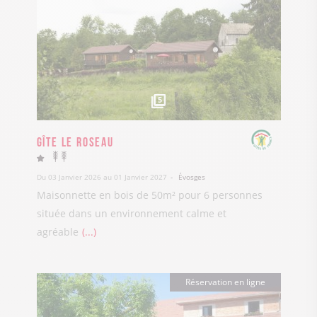
5
Gîte Le Roseau
Du 03 Janvier 2026 au 01 Janvier 2027
Évosges
Maisonnette en bois de 50m² pour 6 personnes
située dans un environnement calme et
agréable
...
Réservation en ligne