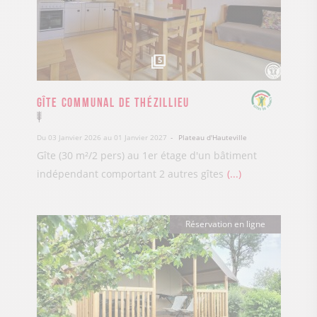
5
Gîte Communal de Thézillieu
Du 03 Janvier 2026 au 01 Janvier 2027
Plateau d'Hauteville
Gîte (30 m²/2 pers) au 1er étage d'un bâtiment
indépendant comportant 2 autres gîtes
...
Réservation en ligne