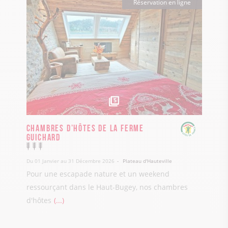
Réservation en ligne
5
Chambres d’Hôtes de La ferme
Guichard
Du 01 Janvier au 31 Décembre 2026
Plateau d'Hauteville
Pour une escapade nature et un weekend
ressourçant dans le Haut-Bugey, nos chambres
d'hôtes
...