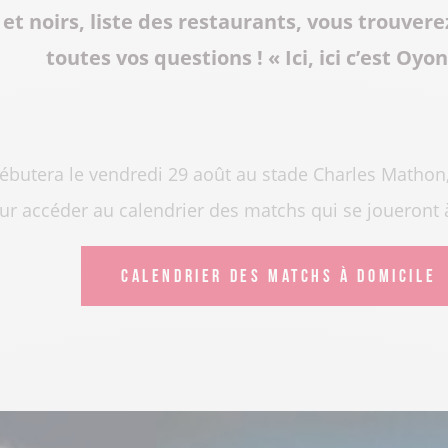
et noirs, liste des restaurants, vous trouverez
toutes vos questions ! « Ici, ici c’est Oyo
ébutera le vendredi 29 août au stade Charles Mathon, c
r accéder au calendrier des matchs qui se joueront
CALENDRIER DES MATCHS À DOMICILE