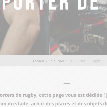
Tous les restaurants
Supporter de rugby
Les Grottes du Cerdon
Toutes les activités hiver
Les musées et sites historiques
Les commerces de proximité
Toutes les manifestations
Tout le patrimoine
Supporter de rugby
Accueil
Séjourner
rters de rugby, cette page vous est dédiée !
ion du stade, achat des places et des objets 