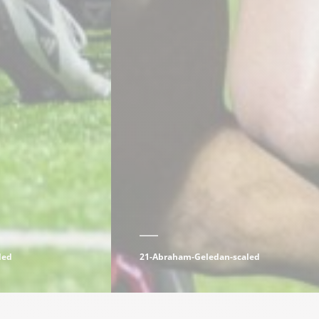
led
21-Abraham-Geledan-scaled