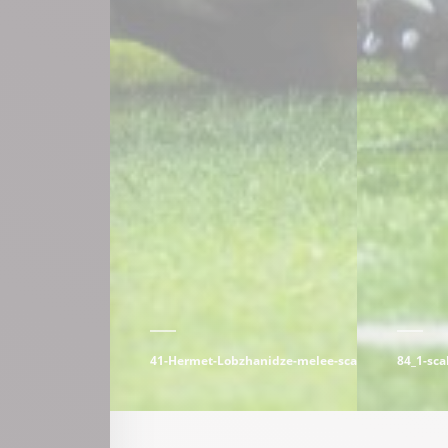
41-Hermet-Lobzhanidze-melee-scaled
84_1-sca