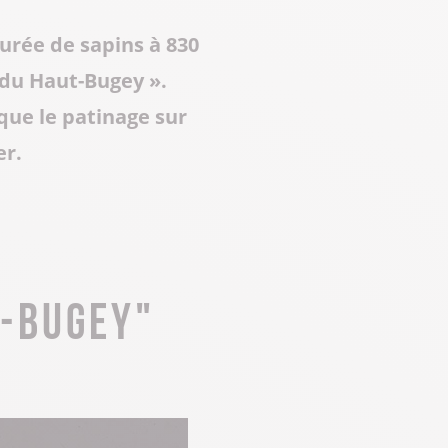
ourée de sapins à 830
 du Haut-Bugey ».
ique le patinage sur
er.
t-Bugey"