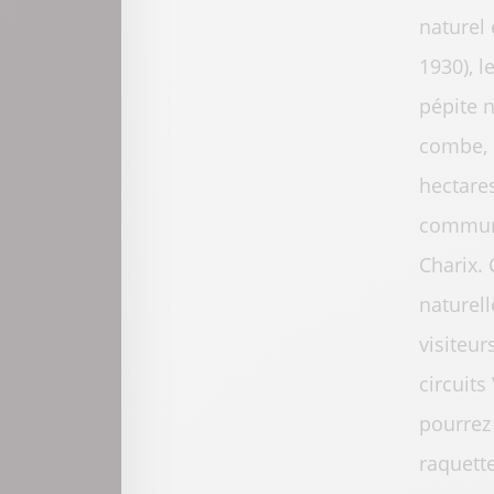
naturel 
1930), l
pépite n
combe, i
hectares
commune
Charix. 
naturell
visiteur
circuits
pourrez 
raquett