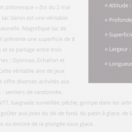
Altitude 
et pittoresque » (loi du 2 mai
e lac Genin est une véritable
Profonde
aturelle. Magnifique lac de
Superfici
l présente une superficie de 8
Largeur 
 et se partage entre trois
s : Oyonnax, Echallon et
Longueur
Cette véritable aire de jeux
e offre diverses activités aux
s : sentiers de randonnée,
 VTT, baignade surveillée, pêche, grimpe dans les arb
goûter aux joies du ski de fond, du patin à glace, d
es ou encore de la plongée sous glace.