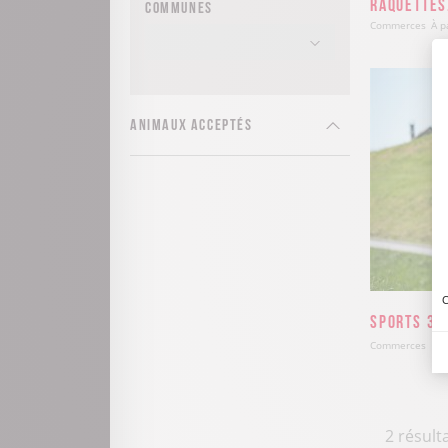
raquettes
Communes
Commerces
À p
Animaux acceptés
C
Sports 360
Commerces
Du 
2 résulta