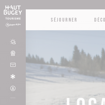
SÉJOURNER
DÉC
Hôtels
Le lac de Nantua
Rando, balades & trail
Station de ski du Plateau d'Hauteville
Chambres d’hôtes
Le lac Genin
VTT & Vélo
Domaine nordique d'Apremont
Chambres au château
Le lac de Sylans
Activités plein air
Domaine nordique de Belleydoux
Gîtes
Les gorges de l'Ain
Activités nautiques
Ecoles de ski
Gîtes de groupes
Le Plateau d’Hauteville
Activités en hiver
Location de matériel
Campings
L’observatoire astronomique de la Lèbe
Loc
Activités pour les groupes
Enneigement des pistes
Aires de camping-car
Les cascades du Haut-Bugey