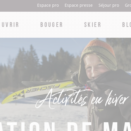
Espace pro
Espace presse
Séjour pro
Gr
OUVRIR
BOUGER
SKIER
BL
Où manger à Nantua ?
La ville de Nantua
Nantua
Ski alpin
Où manger à Oyonnax ?
La ville d’Oyonnax
Oyonnax
Ski nordique
Où manger à Plateau d’Hauteville ?
Les glacières de Sylans
Plateau d'Hauteville
Biathlon & tir laser
Activités en hiver
Où déguster la quenelle sauce Nantua ?
La résistance & la déportation
Marchés
Patinage sur lacs gelés
Aires de pique-nique dans le Haut-Bugey
Le peigne & la plasturgie
Activités pour les enfants
Pistes de luge
Haut-Bugey Food Tour
L'archéologie & le patrimoine gallo-romain
Brocantes & vide greniers
Raquettes
ation de m
L’abbatiale Saint Michel
Balade en traineau