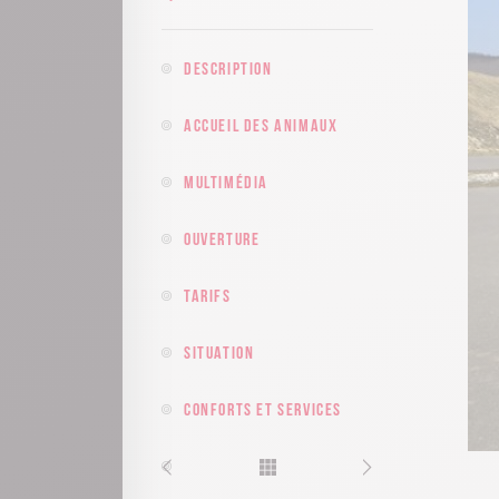
Description
Accueil des animaux
Multimédia
Ouverture
Tarifs
Situation
Conforts et services