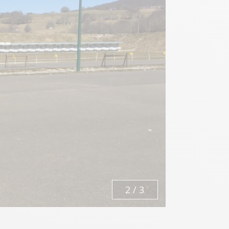
3
/
3