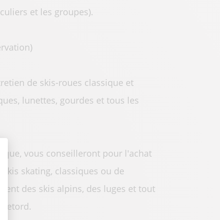
culiers et les groupes).
rvation)
retien de skis-roues classique et
ues, lunettes, gourdes et tous les
dique, vous conseilleront pour l'achat
t : Personnalisez vos Options
skis skating, classiques ou de
ent des skis alpins, des luges et tout
 Retord.