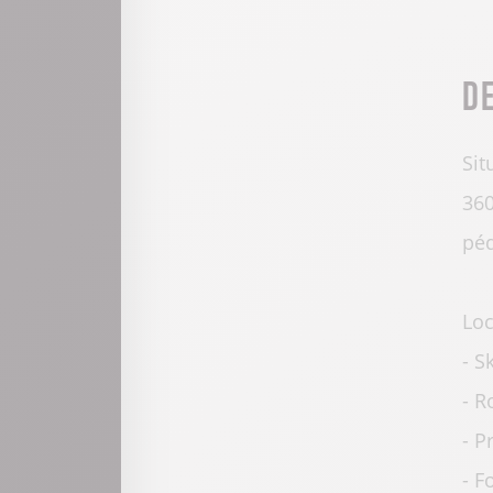
D
Sit
360
péd
Loc
- S
- R
- P
- F