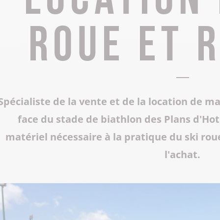
Tous les restaurants
Supporter de rugby
Les Grottes du Cerdon
roue et 
Toutes les activités hiver
Les musées et sites historiques
Les commerces de proximité
Toutes les manifestations
Tout le patrimoine
Spécialiste de la vente et de la location de m
face du stade de biathlon des Plans d'Hot
matériel nécessaire à la pratique du ski roue
l'achat.