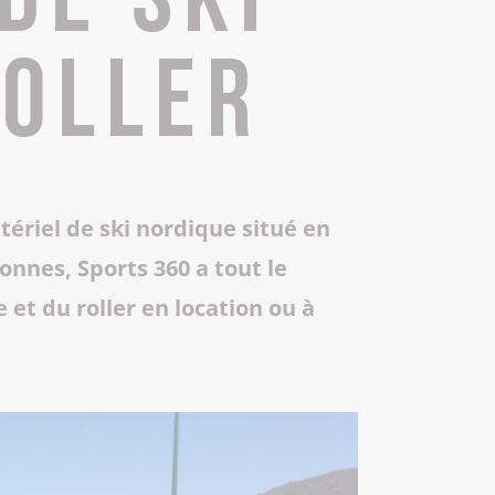
Toute la gastronomie
Déplacement professionnel
Les musées & sites historiques
roller
Centre Culturel Aragon
Centre d’Art Contemporain de Lacoux
Séjours tout compris
Les Instants Haut-Bugey
atériel de ski nordique situé en
onnes, Sports 360 a tout le
 et du roller en location ou à