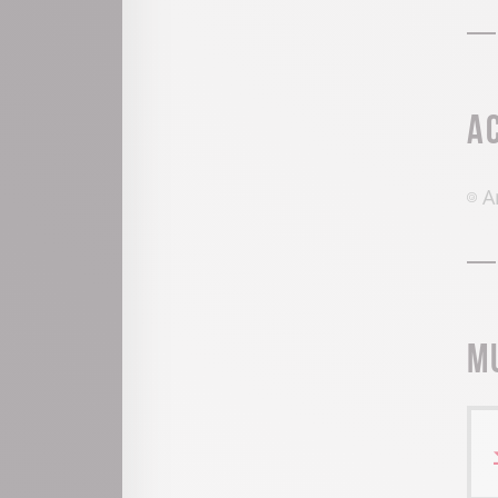
A
A
M