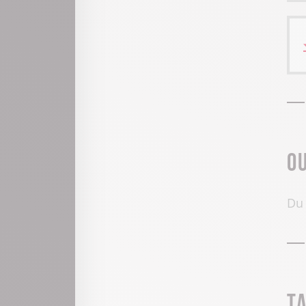
O
Du 
T