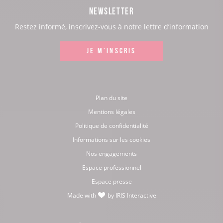
page
page
page
page
NEWSLETTER
:
:
:
:
Restez informé, inscrivez-vous à notre lettre d’information
Facebook
Instagram
LinkedIn
Youtube
JE M'INSCRIS
Plan du site
Mentions légales
Politique de confidentialité
Informations sur les cookies
Nos engagements
Espace professionnel
Espace presse
Made with
by
IRIS Interactive
love