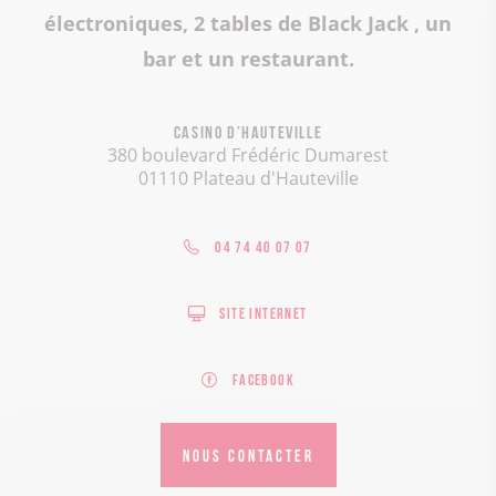
électroniques, 2 tables de Black Jack , un
bar et un restaurant.
Casino d’Hauteville
380 boulevard Frédéric Dumarest
01110 Plateau d'Hauteville
04 74 40 07 07
Site internet
Facebook
NOUS CONTACTER