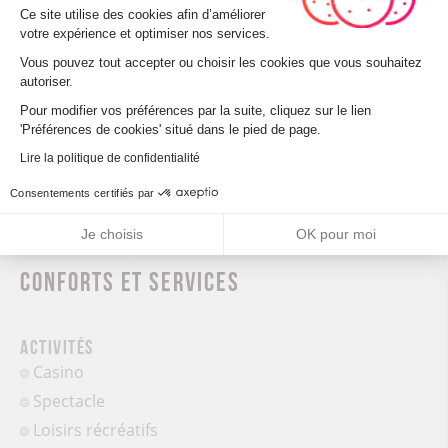
Plateforme de Gestion du Consenteme
Ce site utilise des cookies afin d’améliorer
votre expérience et optimiser nos services.
Leaflet
| ©
OpenStreetMap
Vous pouvez tout accepter ou choisir les cookies que vous souhaitez
autoriser.
Axeptio consent
Pour modifier vos préférences par la suite, cliquez sur le lien
CALCULER MON ITINÉRAIRE
'Préférences de cookies' situé dans le pied de page.
Lire la politique de confidentialité
Consentements certifiés par
Je choisis
OK pour moi
Conforts et services
Activités
Casino
Spectacle
Loisirs récréatifs