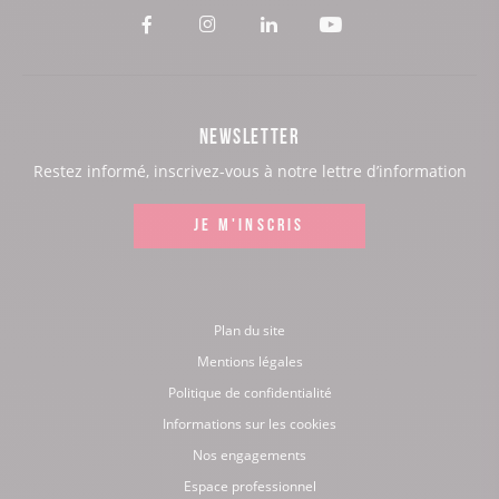
Voir
Voir
Voir
Voir
notre
notre
notre
notre
page
page
page
page
NEWSLETTER
:
:
:
:
Restez informé, inscrivez-vous à notre lettre d’information
Facebook
Instagram
LinkedIn
Youtube
JE M'INSCRIS
Plan du site
Mentions légales
Politique de confidentialité
Informations sur les cookies
Nos engagements
Espace professionnel