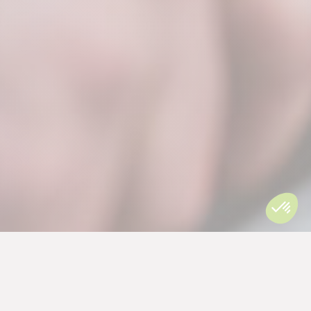
Bulle de l’Ain
Dormir dans une bulle sous les étoiles,
au cœur de la Forêt : vivez une
expérience immersive et apaisante, dans
un cadre enchanteur !
PLUS D'INFORMATIONS
FERMER