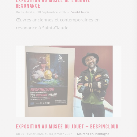
Résonance
Du 07 Avril au 30 Septembre 2026
Saint-Claude
Œuvres anciennes et contemporaines en
résonance à Saint-Claude.
Exposition au Musée du Jouet – Bespincloud
Du 07 Février 2026 au 03 Janvier 2027
Moirans-en-Montagne