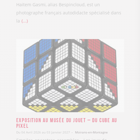
Haitem Gasmi, alias Bespincloud, est un
photographe français autodidacte spécialisé dans
la
...
Exposition au Musée du Jouet – Du cube au
pixel
Du 04 Avril 2026 au 03 Janvier 2027
Moirans-en-Montagne