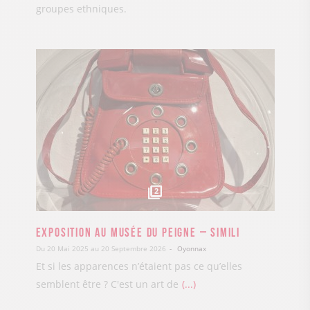
groupes ethniques.
2
Exposition au Musée du Peigne – Simili
Du 20 Mai 2025 au 20 Septembre 2026
Oyonnax
Et si les apparences n’étaient pas ce qu’elles
semblent être ? C'est un art de
...