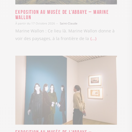
Exposition au Musée de l’Abbaye – Marine
Wallon
À partir du 17 Octobre 2026
Saint-Claude
Marine Wallon : Ce lieu là. Marine Wallon donne à
voir des paysages, à la frontière de la
...
Exposition au Musée de l’Abbaye –