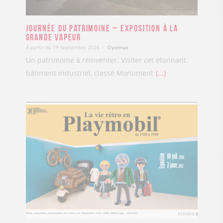
Journée du Patrimoine – Exposition à la
Grande Vapeur
À partir du 19 Septembre 2026
Oyonnax
Un patrimoine à réinventer. Visiter cet étonnant
bâtiment industriel, classé Monument
...