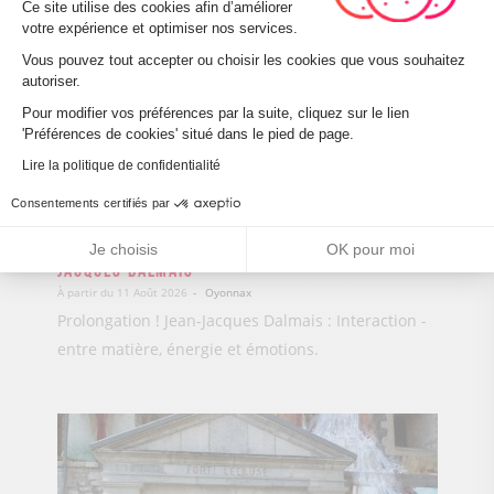
Plateforme de Gestion du Consenteme
Ce site utilise des cookies afin d’améliorer
votre expérience et optimiser nos services.
Vous pouvez tout accepter ou choisir les cookies que vous souhaitez
autoriser.
Axeptio consent
Pour modifier vos préférences par la suite, cliquez sur le lien
'Préférences de cookies' situé dans le pied de page.
Lire la politique de confidentialité
Consentements certifiés par
Exposition En Dehors du Cadre – Jean-
Je choisis
OK pour moi
Jacques Dalmais
À partir du 11 Août 2026
Oyonnax
Prolongation ! Jean-Jacques Dalmais : Interaction -
entre matière, énergie et émotions.