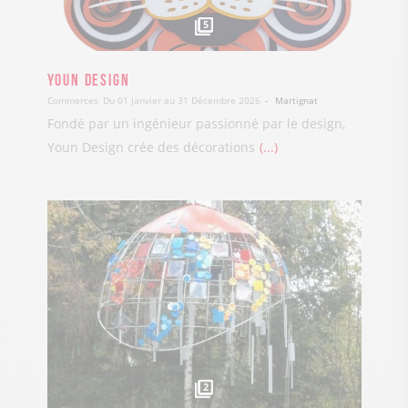
5
Youn Design
Commerces
Du 01 Janvier au 31 Décembre 2026
Martignat
Fondé par un ingénieur passionné par le design,
Youn Design crée des décorations
...
2