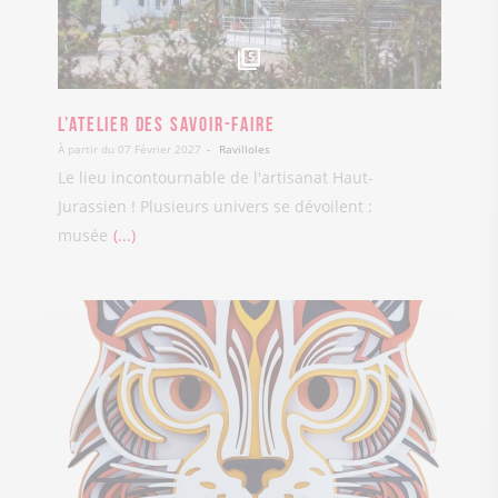
5
L’Atelier des Savoir-Faire
À partir du 07 Février 2027
Ravilloles
Le lieu incontournable de l'artisanat Haut-
Jurassien ! Plusieurs univers se dévoilent :
musée
...