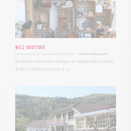
Wizz Boutique
Commerces
Du 01 Janvier au 30 Juin 2026
Plateau d'Hauteville
Boutique artisanale éthique et responsable_mode
& déco Créatrices-teurs
...