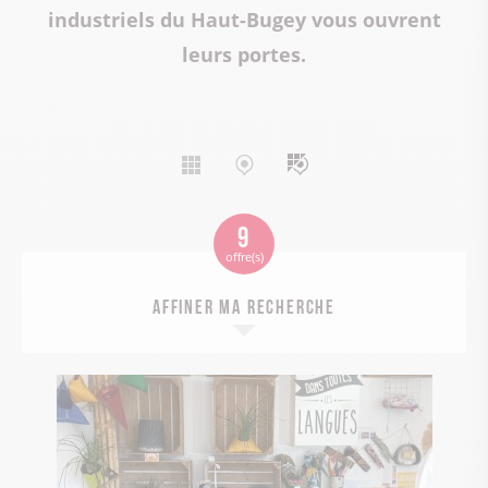
industriels du Haut-Bugey vous ouvrent
leurs portes.
Affichage
Affichage
Affichage
liste
carte
mixte
9
offre(s)
Affiner ma recherche