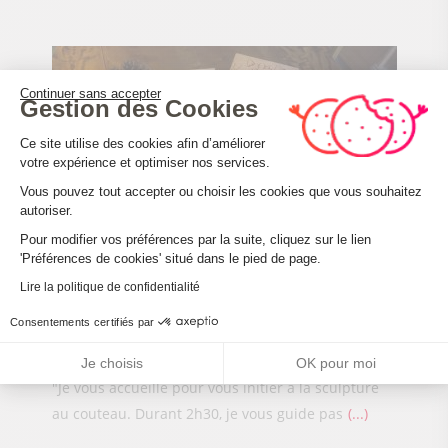
Continuer sans accepter
Gestion des Cookies
Plateforme de Gestion du Consenteme
Ce site utilise des cookies afin d’améliorer
votre expérience et optimiser nos services.
Vous pouvez tout accepter ou choisir les cookies que vous souhaitez
autoriser.
Axeptio consent
Pour modifier vos préférences par la suite, cliquez sur le lien
5
'Préférences de cookies' situé dans le pied de page.
Lire la politique de confidentialité
Scintiller au fil des saisons : initiation à la
sculpture au couteau et vente d’objets en
Consentements certifiés par
bois sculpté
Je choisis
OK pour moi
Du 01 Janvier au 31 Décembre 2026
Haut Valromey
"Je vous accueille pour vous initier à la sculpture
au couteau. Durant 2h30, je vous guide pas
...