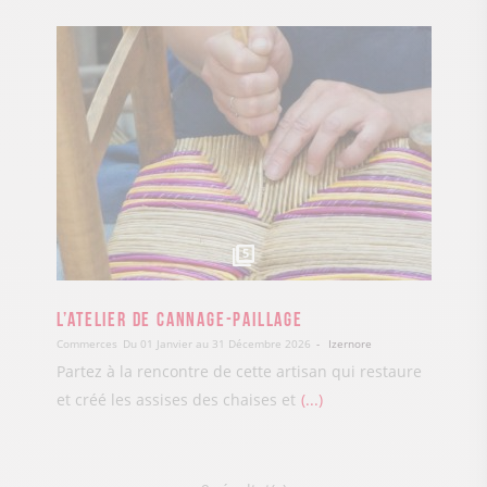
5
L’Atelier de Cannage-Paillage
Commerces
Du 01 Janvier au 31 Décembre 2026
Izernore
Partez à la rencontre de cette artisan qui restaure
et créé les assises des chaises et
...