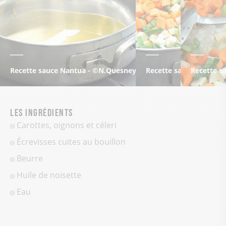
Recette sauce Nantua - ©N.Quesney-Bar@Haut-BugeyTouris
Recette sauce Nantua
Recette 
Les ingrédients
Carottes, oignons et céleri
Écrevisses cuites au bouillon
Beurre
Huile de noisette
Eau