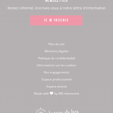
:
:
:
:
Restez informé, inscrivez-vous à notre lettre d’information
Facebook
Instagram
LinkedIn
Youtube
JE M'INSCRIS
Plan du site
Mentions légales
Politique de confidentialité
Informations sur les cookies
Nos engagements
Espace professionnel
Espace presse
Made with
by
IRIS Interactive
love