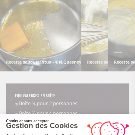
Recette sauce Nantua - ©N.Quesney-Bar@Haut-BugeyTouris
Recette sauce Nantua
Recette 
Equivalences en boîte
Boîte ¼ pour 2 personnes
Boîte ½ pour 4 personnes
Continuer sans accepter
Boîte 1/1 pour 8 personnes
Gestion des Cookies
Plateforme de Gestion du Consenteme