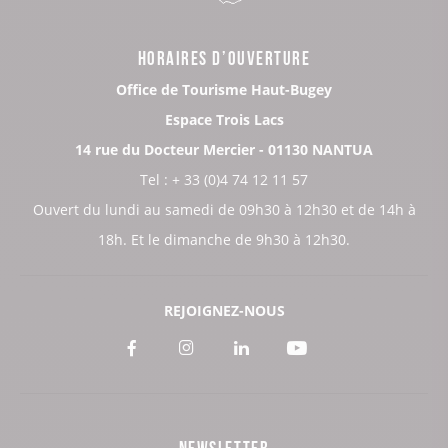
HORAIRES D’OUVERTURE
Office de Tourisme Haut-Bugey
Espace Trois Lacs
14 rue du Docteur Mercier - 01130 NANTUA
Tel : + 33 (0)4 74 12 11 57
Ouvert du lundi au samedi de 09h30 à 12h30 et de 14h à
18h. Et le dimanche de 9h30 à 12h30.
REJOIGNEZ-NOUS
Voir
Voir
Voir
Voir
notre
notre
notre
notre
page
page
page
page
NEWSLETTER