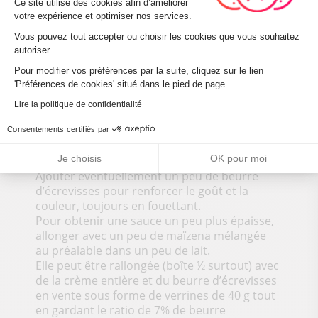
Ce site utilise des cookies afin d’améliorer
votre expérience et optimiser nos services.
Vous pouvez tout accepter ou choisir les cookies que vous souhaitez
autoriser.
La Recette
Axeptio consent
Proportion de 7% minimum de beurre
Pour modifier vos préférences par la suite, cliquez sur le lien
'Préférences de cookies' situé dans le pied de page.
d’écrevisses par rapport au lait, soit 70g de
beurre pour 1 litre de lait.
Lire la politique de confidentialité
Faire une base de béchamel avec le minimum
de farine possible et avec du lait entier,
Consentements certifiés par
ajouter le beurre d’écrevisses et fouetter en
Je choisis
OK pour moi
permanence jusqu’à complète émulsion.
Ajouter éventuellement un peu de beurre
d’écrevisses pour renforcer le goût et la
couleur, toujours en fouettant.
Pour obtenir une sauce un peu plus épaisse,
allonger avec un peu de maïzena mélangée
au préalable dans un peu de lait.
Elle peut être rallongée (boîte ½ surtout) avec
de la crème entière et du beurre d’écrevisses
en vente sous forme de verrines de 40 g tout
en gardant le ratio de 7% de beurre