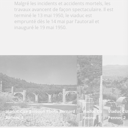
Malgré les incidents et accidents mortels, les
travaux avancent de façon spectaculaire. Il est
terminé le 13 mai 1950, le viaduc est
emprunté dès le 14 mai par l’autorail et
inauguré le 19 mai 1950.
Viaduc Cize Bolozon Photo Bernard Lamy. Source Rober Le
Viaduc Cize Bolozon P
Viaduc Ci
Pennec 3
Pennec 1
Pennec 2