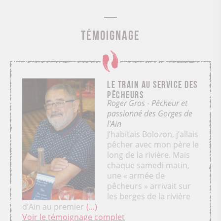
Témoignage
Le train au service des
pêcheurs
Roger Gros - Pêcheur et
passionné des Gorges de
l'Ain
J’habitais Bolozon, j’allais
pêcher avec mon père le
long de la rivière. Mais
chaque samedi matin,
une « armée de
pêcheurs » arrivait sur
les berges de la rivière
d’Ain au premier
...
Voir le témoignage complet