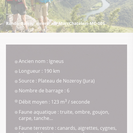
Rando_Balvay_riviere_ain_MarcChatelain-MC-005
Ancien nom : Igneus
Longueur : 190 km
Source : Plateau de Nozeroy (Jura)
Nombre de barrage : 6
3
Débit moyen : 123 m
/ seconde
Faune aquatique : truite, ombre, goujon,
carpe, tanche…
Faune terrestre : canards, aigrettes, cygnes,