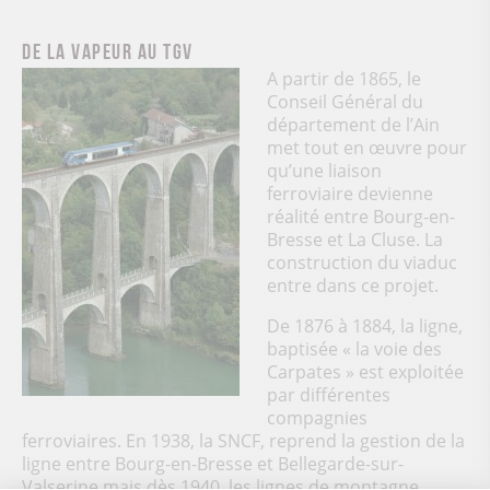
De la vapeur au TGV
A partir de 1865, le
Conseil Général du
département de l’Ain
met tout en œuvre pour
qu’une liaison
ferroviaire devienne
réalité entre Bourg-en-
Bresse et La Cluse. La
construction du viaduc
entre dans ce projet.
De 1876 à 1884, la ligne,
baptisée « la voie des
Carpates » est exploitée
par différentes
compagnies
ferroviaires. En 1938, la SNCF, reprend la gestion de la
ligne entre Bourg-en-Bresse et Bellegarde-sur-
Valserine mais dès 1940, les lignes de montagne