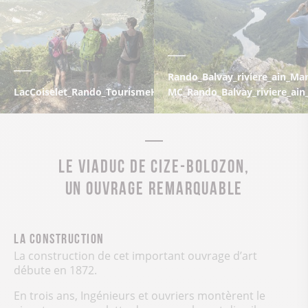
Rando_Balvay_riviere_ain_Mar
LacCoiselet_Rando_TourismeHautBugey_2014_MarcChatelain-
MC_Rando_Balvay_riviere_ain
Le Viaduc de Cize-Bolozon,
un ouvrage remarquable
La construction
La construction de cet important ouvrage d’art
débute en 1872.
En trois ans, Ingénieurs et ouvriers montèrent le