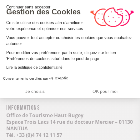
subissent des restrictions dues au manque de
Continuer sans accepter
Gestion des Cookies
charbon, de pétrole et d’huile. Le trafic est alors
réduit au minimum.
Plateforme de Gestion du Consenteme
Ce site utilise des cookies afin d’améliorer
votre expérience et optimiser nos services.
Après la reconstruction du viaduc en 1950, des
locomotives à vapeur y circulent jusqu’en 1955, puis
Vous pouvez tout accepter ou choisir les cookies que vous souhaitez
les autorails à traction diesel les remplacent jusqu’en
autoriser.
Axeptio consent
août 2005.
Pour modifier vos préférences par la suite, cliquez sur le lien
'Préférences de cookies' situé dans le pied de page.
En 2005, la voie est fermée pour l’adapter à la
circulation des TGV. En août 2010, le TGV à traction
Lire la politique de confidentialité
électrique franchit le viaduc et permet d’admirer de
Consentements certifiés par
façon inédite les paysages vallonnés de la voie des
Carpates.
Je choisis
OK pour moi
Informations
Office de Tourisme Haut-Bugey
Espace Trois Lacs 14 rue du docteur Mercier – 01130
NANTUA
Tél. +33 (0)4 74 12 11 57