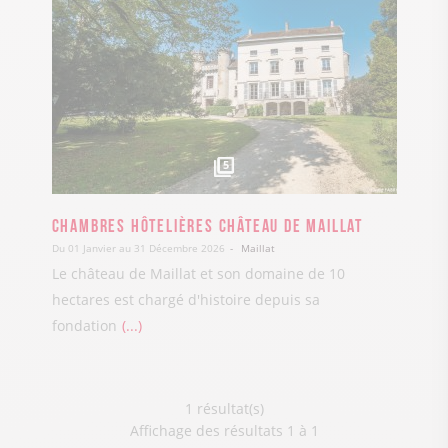
5
Chambres hôtelières Château de Maillat
Du 01 Janvier au 31 Décembre 2026
Maillat
Le château de Maillat et son domaine de 10
hectares est chargé d'histoire depuis sa
fondation
...
1 résultat(s)
Affichage des résultats 1 à 1