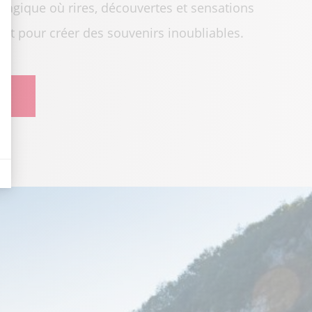
t : Personnalisez vos Options
magique où rires, découvertes et sensations
nt pour créer des souvenirs inoubliables.
EZ