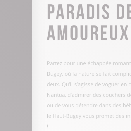
paradis d
amoureux
Partez pour une échappée romant
Bugey, où la nature se fait compl
deux. Qu’il s’agisse de voguer en 
Bulle de l’Ain
Nantua, d’admirer des couchers de
Dormir dans une bulle sous les
ou de vous détendre dans des hé
étoiles, au cœur de la Forêt : vivez
le Haut-Bugey vous promet des i
une expérience immersive et
!
apaisante, dans un cadre