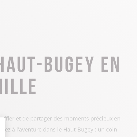
Toute la gastronomie
Déplacement professionnel
Les musées & sites historiques
Centre Culturel Aragon
Centre d’Art Contemporain de Lacoux
Séjours tout compris
Haut-Bugey en
Les Instants Haut-Bugey
ille
ouffler et de partager des moments précieux en
artez à l’aventure dans le Haut-Bugey : un coin