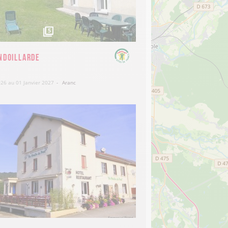
5
andoillarde
026 au 01 Janvier 2027
Aranc