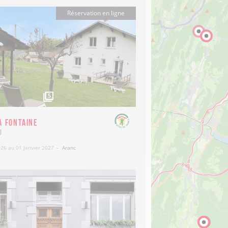
Réservation en ligne
380
€
6
5
a Fontaine
026 au 01 Janvier 2027
Aranc
109
€
20