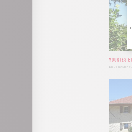
C
Yourtes et
Du 01 Janvier 