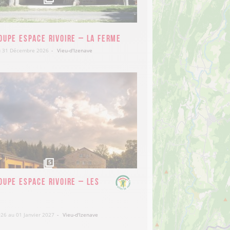
roupe Espace Rivoire – La Ferme
au 31 Décembre 2026
Vieu-d'Izenave
90
€
80
5
oupe Espace Rivoire – Les
026 au 01 Janvier 2027
Vieu-d'Izenave