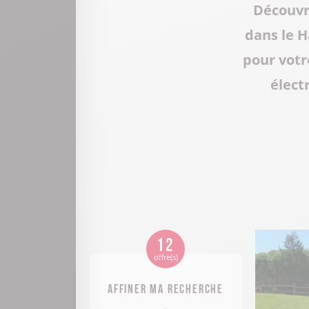
Découvre
dans le H
pour votr
élect
12
offre(s)
Affiner ma recherche