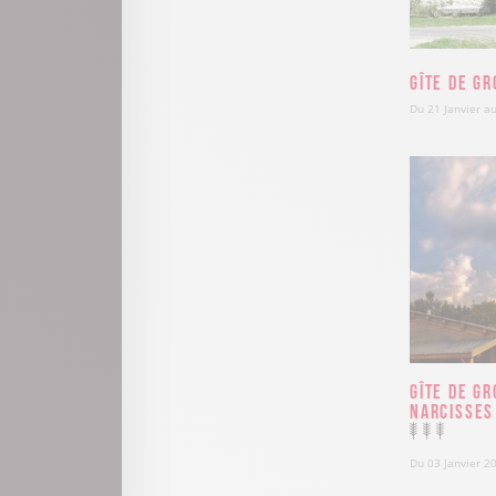
Gîte de g
Du 21 Janvier 
Gîte de gr
Narcisses
Du 03 Janvier 2