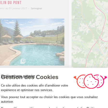
ulin du Pont
artir du 01 Janvier 2027
Samognat
19
€
5
e Valserine
Gestion des Cookies
Continuer sans accepter
og friendly
Plateforme de Gestion du Consentemen
 01 Novembre 2026
Chézery-Forens
Ce site utilise des cookies afin d’améliorer votre
expérience et optimiser nos services.
Vous pouvez tout accepter ou choisir les cookies que vous souhaitez
autoriser.
90
€
Axeptio consent