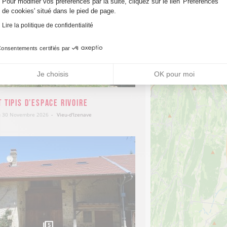
Pour modifier vos préférences par la suite, cliquez sur le lien 'Préférences
29
de cookies' situé dans le pied de page.
Lire la politique de confidentialité
onsentements certifiés par
5
Je choisis
OK pour moi
 Tipis d’Espace Rivoire
au 30 Novembre 2026
Vieu-d'Izenave
90
€
5