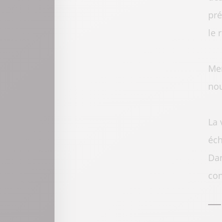
pré
le 
Mem
no
La 
éch
Dan
con