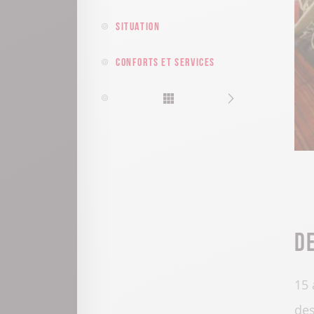
Situation
Conforts et services
D
15 
des