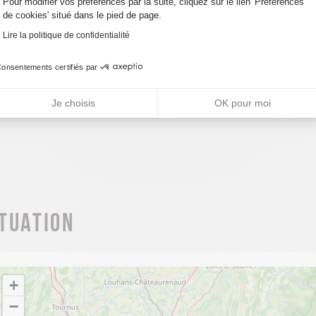
arifs
Pour modifier vos préférences par la suite, cliquez sur le lien 'Préférences
de cookies' situé dans le pied de page.
Lire la politique de confidentialité
des de paiement
onsentements certifiés par
Carte bancaire/crédit
Chèque
Je choisis
OK pour moi
ituation
+
−