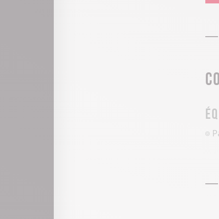
C
Éq
P