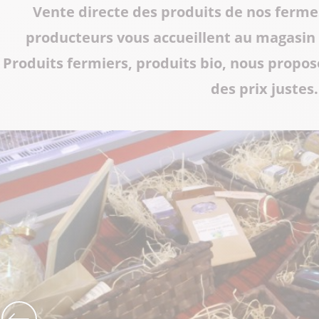
Vente directe des produits de nos fermes
Tous les restaurants
Supporter de rugby
Les Grottes du Cerdon
producteurs vous accueillent au magasin 
Toutes les activités hiver
Les musées et sites historiques
Produits fermiers, produits bio, nous propos
des prix justes.
Les commerces de proximité
Toutes les manifestations
Tout le patrimoine