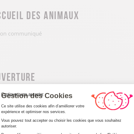
ccueil des animaux
on communiqué
uverture
Gestion des Cookies
01/01 au 31/12 le jeudi et vendredi de 9h à 19h. Le 
Continuer sans accepter
Plateforme de Gestion du Consentemen
Ce site utilise des cookies afin d’améliorer votre
expérience et optimiser nos services.
Vous pouvez tout accepter ou choisir les cookies que vous souhaitez
autoriser.
Axeptio consent