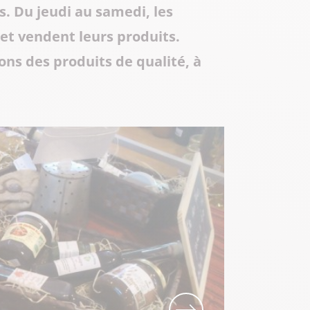
. Du jeudi au samedi, les
Toute la gastronomie
Déplacement professionnel
Les musées & sites historiques
et vendent leurs produits.
Centre Culturel Aragon
ons des produits de qualité, à
Centre d’Art Contemporain de Lacoux
Séjours tout compris
Les Instants Haut-Bugey