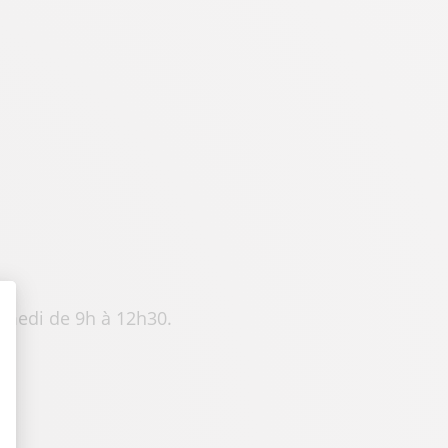
samedi de 9h à 12h30.
t : Personnalisez vos Options