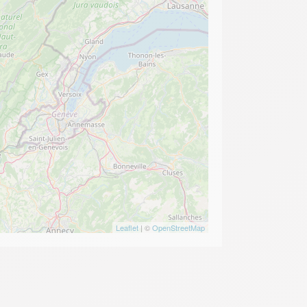
Leaflet
| ©
OpenStreetMap