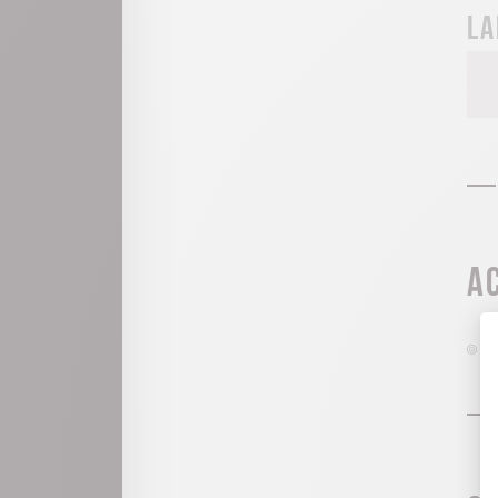
La
A
A