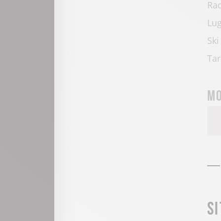
Raq
Lug
Ski
Tar
Mo
S