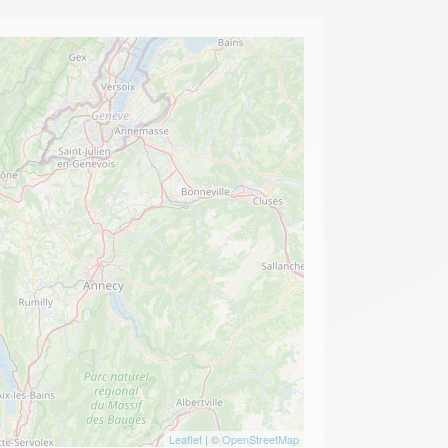
Leaflet
| ©
OpenStreetMap