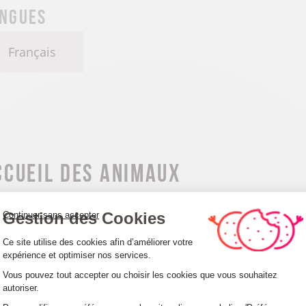
ngues
Français
ccueil des animaux
nimaux acceptés
Gestion des Cookies
Continuer sans accepter
Plateforme de Gestion du Consentemen
Ce site utilise des cookies afin d’améliorer votre
expérience et optimiser nos services.
Vous pouvez tout accepter ou choisir les cookies que vous souhaitez
autoriser.
Axeptio consent