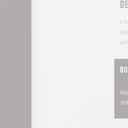
D
L'A
dis
enf
Bo
Rep
30%