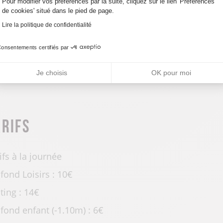
uverture
Pour modifier vos préférences par la suite, cliquez sur le lien 'Préférences
de cookies' situé dans le pied de page.
Lire la politique de confidentialité
01/11 au 31/03.
onsentements certifiés par
ert lorsque la station de ski nordique est ouverte.
Je choisis
OK pour moi
arifs
ifs à la journée
 fond Loisirs : 10€
ting : 14€
 fond enfant (-1.10m) : 6€