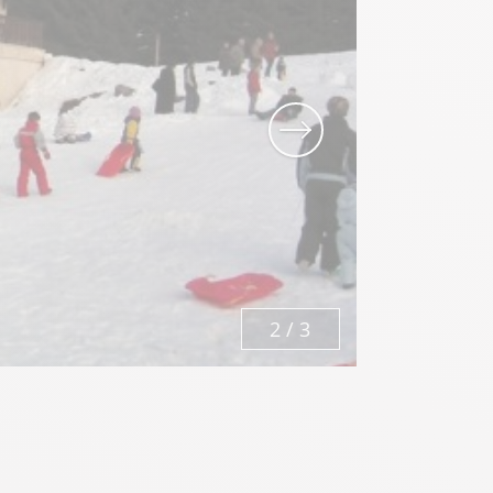
2
/
3