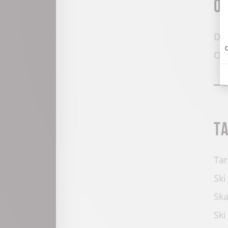
O
Du 
C
Ouv
T
Tar
Ski
Ska
Ski