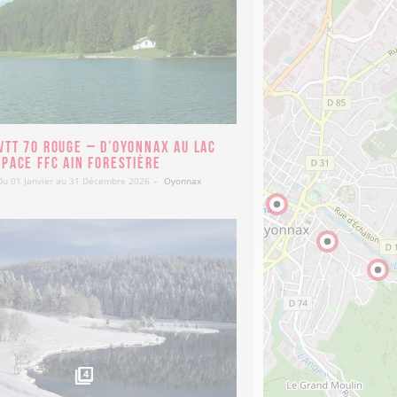
VTT 70 rouge – D’Oyonnax au lac
space FFC Ain Forestière
Du 01 Janvier au 31 Décembre 2026
Oyonnax
4