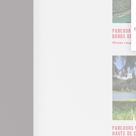
C
Parcours 
bords de 
Niveau rouge
Parcours 
hauts de 