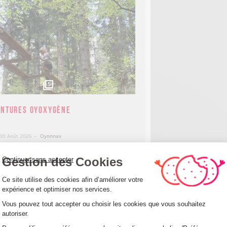
5
entures Oyoxygène
 30 Août 2026
Oyonnax
Gestion des Cookies
Continuer sans accepter
Plateforme de Gestion du Consentemen
Ce site utilise des cookies afin d’améliorer votre
580
expérience et optimiser nos services.
m
Vous pouvez tout accepter ou choisir les cookies que vous souhaitez
autoriser.
Axeptio consent