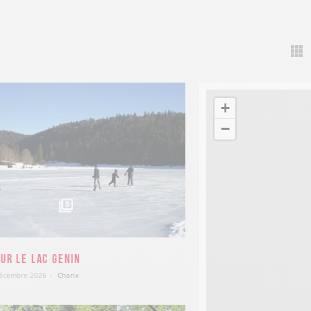
+
−
5
ur le lac Genin
Décembre 2026
Charix