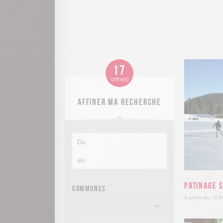
17
offre(s)
Affiner ma recherche
Patinage s
Communes
À partir du 14 