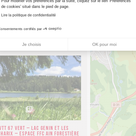
Pour modifier vos préférences par la suite, cliquez sur le lien 'Préférences
de cookies' situé dans le pied de page.
5
Lire la politique de confidentialité
onsentements certifiés par
VTT 69 rouge – Du lac Genin aux
Sylans – Espace FFC Ain Forestière
Du 01 Janvier au 31 Décembre 2026
Charix
Je choisis
OK pour moi
110
m
5
VTT 67 vert – Lac Genin et les
Charix – Espace FFC Ain Forestière