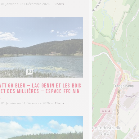
 01 Janvier au 31 Décembre 2026
Charix
390
m
5
TT 68 bleu – Lac Genin et les bois
 et des Millières – Espace FFC Ain
e
 01 Janvier au 31 Décembre 2026
Charix
530
m