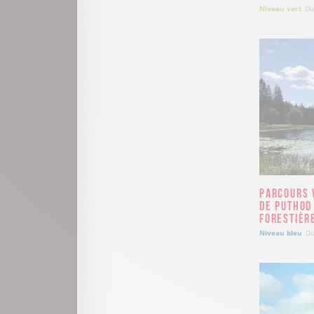
Niveau vert
Du
Parcours V
de Puthod
Forestièr
Niveau bleu
Du