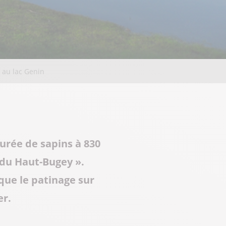
s au lac Genin
ourée de sapins à 830
 du Haut-Bugey ».
ique le patinage sur
er.