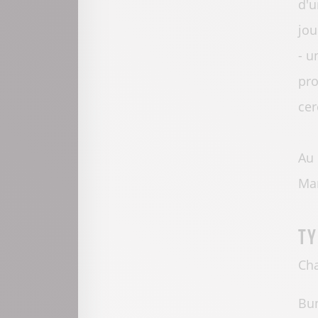
d'u
jou
- u
pro
cer
Au 
Ma
Ty
Cha
Bu