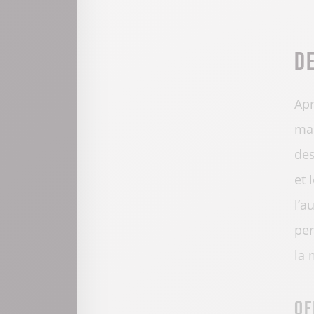
D
Apr
mar
des
et 
l’a
per
la 
Of