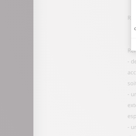
Ran
C
Ref
- d
acc
soi
- u
ext
esp
- u