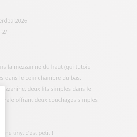
merdeal2026
-2/
ans la mezzanine du haut (qui tutoie
les dans le coin chambre du bas.
mezzanine, deux lits simples dans le
ntrale offrant deux couchages simples
t : Personnalisez vos Options
ne tiny, c'est petit !