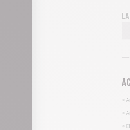
La
A
A
A
E