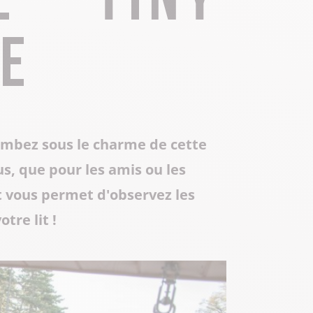
Toute la gastronomie
Déplacement professionnel
Les musées & sites historiques
e
Centre Culturel Aragon
Centre d’Art Contemporain de Lacoux
Séjours tout compris
Les Instants Haut-Bugey
tombez sous le charme de cette
s, que pour les amis ou les
t vous permet d'observez les
tre lit !