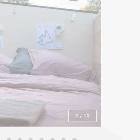
3
/
19