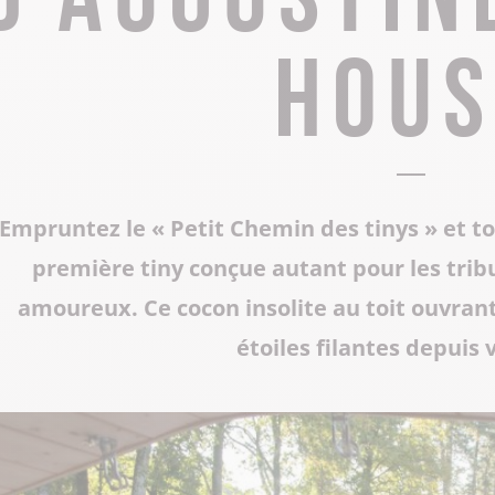
Tous les restaurants
Supporter de rugby
Les Grottes du Cerdon
hous
Toutes les activités hiver
Les musées et sites historiques
Les commerces de proximité
Toutes les manifestations
Tout le patrimoine
Empruntez le « Petit Chemin des tinys » et 
première tiny conçue autant pour les tribu
amoureux. Ce cocon insolite au toit ouvran
étoiles filantes depuis vo