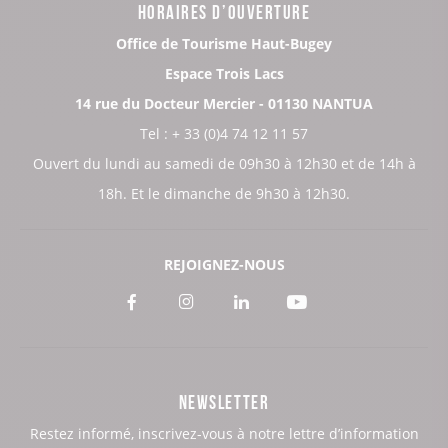
HORAIRES D’OUVERTURE
Office de Tourisme Haut-Bugey
Espace Trois Lacs
14 rue du Docteur Mercier - 01130 NANTUA
Tel : + 33 (0)4 74 12 11 57
Ouvert du lundi au samedi de 09h30 à 12h30 et de 14h à
18h. Et le dimanche de 9h30 à 12h30.
REJOIGNEZ-NOUS
Voir
Voir
Voir
Voir
notre
notre
notre
notre
page
page
page
page
NEWSLETTER
:
:
:
:
Restez informé, inscrivez-vous à notre lettre d’information