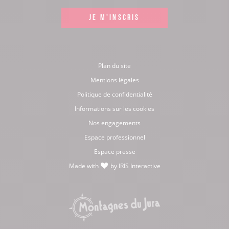
Facebook
Instagram
LinkedIn
Youtube
JE M'INSCRIS
Plan du site
Mentions légales
Politique de confidentialité
Informations sur les cookies
Nos engagements
Espace professionnel
Espace presse
Made with
by
IRIS Interactive
love