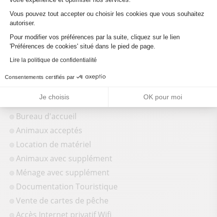
Lit 140 cm
Vous pouvez tout accepter ou choisir les cookies que vous souhaitez
Lit 160 cm
autoriser.
Non fumeur
Axeptio consent
Pour modifier vos préférences par la suite, cliquez sur le lien
Micro-ondes
'Préférences de cookies' situé dans le pied de page.
Coin cuisine
Lire la politique de confidentialité
Réservation
Consentements certifiés par
Gestion libre
Je choisis
OK pour moi
Réfrigérateur
Bureau d'accueil
Animaux acceptés
Location de matériel
Animaux avec supplément
Ménage avec supplément
Documentation Touristique
Vente de cartes de pêche
Accès Internet privatif Wifi