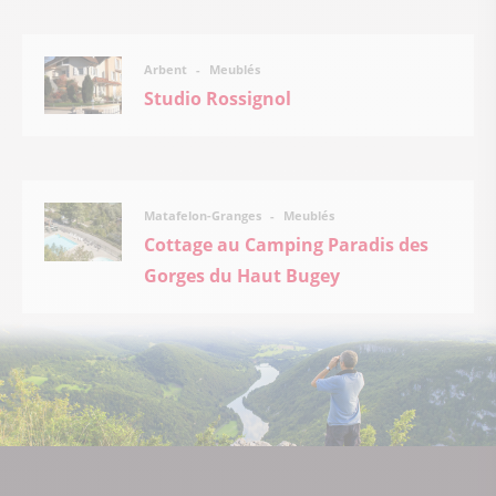
Meublés
Arbent
Studio Rossignol
Meublés
Matafelon-Granges
Cottage au Camping Paradis des
Gorges du Haut Bugey