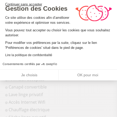
Lit bébé
Continuer sans accepter
Gestion des Cookies
Micro-ondes
Plateforme de Gestion du Consenteme
Ce site utilise des cookies afin d’améliorer
Congélateur
votre expérience et optimiser nos services.
Télévision
Vous pouvez tout accepter ou choisir les cookies que vous souhaitez
Double vitrage
autoriser.
Axeptio consent
Lave vaisselle
Pour modifier vos préférences par la suite, cliquez sur le lien
'Préférences de cookies' situé dans le pied de page.
Hotte aspirante
Lire la politique de confidentialité
Réfrigérateur
Machine à café
Consentements certifiés par
Matériel Bébé
Je choisis
OK pour moi
Animaux acceptés
Canapé convertible
Lave linge privatif
Accès Internet Wifi
Chauffage électrique