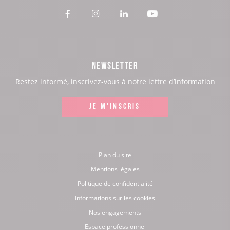
Voir
Voir
Voir
Voir
notre
notre
notre
notre
page
page
page
page
NEWSLETTER
:
:
:
:
Restez informé, inscrivez-vous à notre lettre d’information
Facebook
Instagram
LinkedIn
Youtube
JE M'INSCRIS
Plan du site
Mentions légales
Politique de confidentialité
Informations sur les cookies
Nos engagements
Espace professionnel