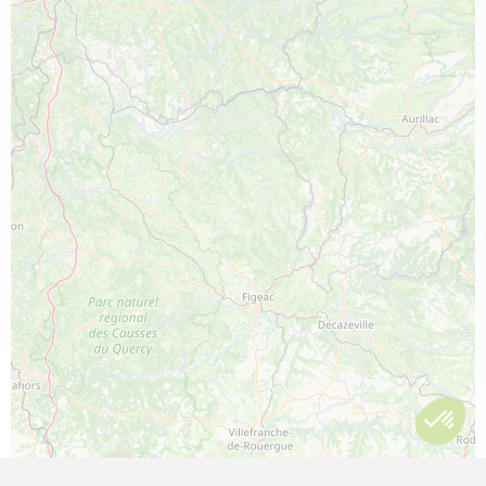
Bulle de l’Ain
Dormir dans une bulle sous les étoiles,
au cœur de la Forêt : vivez une
expérience immersive et apaisante, dans
un cadre enchanteur !
PLUS D'INFORMATIONS
FERMER