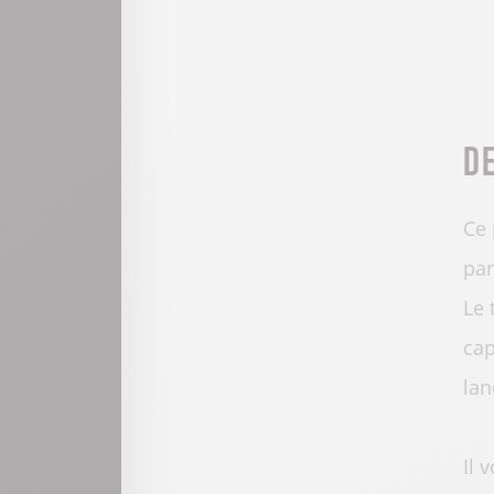
D
Ce 
par
Le 
cap
lan
Il 