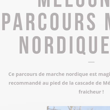
Tous les restaurants
Supporter de rugby
Les Grottes du Cerdon
Parcours 
Toutes les activités hiver
Les musées et sites historiques
Les commerces de proximité
Toutes les manifestations
nordique
Tout le patrimoine
Ce parcours de marche nordique est magiq
recommandé au pied de la cascade de M
fraicheur !