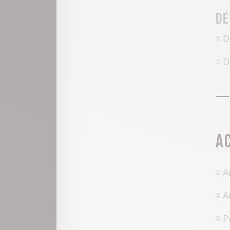
Dé
D
D
A
A
A
P