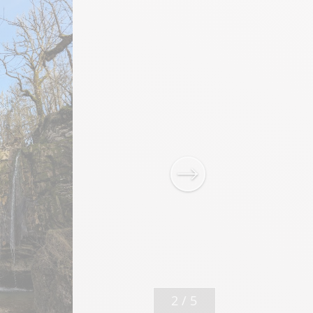
2
/
5