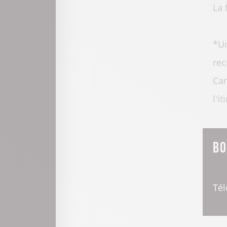
La 
*Un
rec
Can
l'i
Bo
Tél