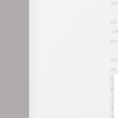
spo
De 
ave
pro
Vou
de 
et 
pie
Vou
aux