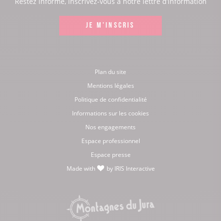
Restez informé, inscrivez-vous à notre lettre d’information
Facebook
Instagram
LinkedIn
Youtube
JE M'INSCRIS
Plan du site
Mentions légales
Politique de confidentialité
Informations sur les cookies
Nos engagements
Espace professionnel
Espace presse
Made with
by
IRIS Interactive
love