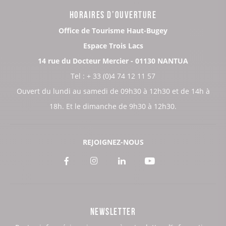
HORAIRES D’OUVERTURE
Office de Tourisme Haut-Bugey
Espace Trois Lacs
14 rue du Docteur Mercier - 01130 NANTUA
Tel : + 33 (0)4 74 12 11 57
Ouvert du lundi au samedi de 09h30 à 12h30 et de 14h à
18h. Et le dimanche de 9h30 à 12h30.
REJOIGNEZ-NOUS
Voir
Voir
Voir
Voir
notre
notre
notre
notre
page
page
page
page
NEWSLETTER
:
:
:
: