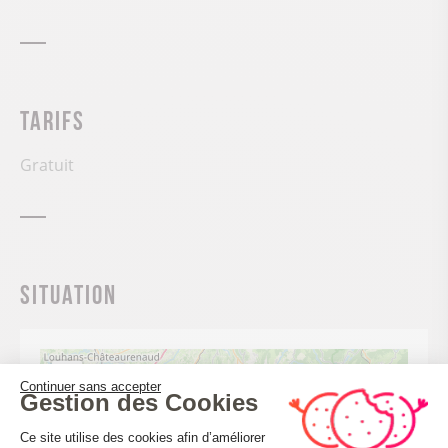
Tarifs
Gratuit
Situation
+
Continuer sans accepter
Gestion des Cookies
−
Plateforme de Gestion du Consenteme
Ce site utilise des cookies afin d’améliorer