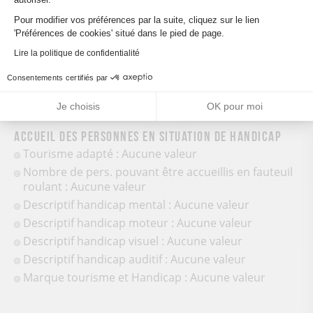
Table d'orientation
Axeptio consent
Parking à proximité
Pour modifier vos préférences par la suite, cliquez sur le lien
'Préférences de cookies' situé dans le pied de page.
Lire la politique de confidentialité
Consentements certifiés par
Je choisis
OK pour moi
Accueil des personnes en situation de handicap
Tourisme adapté : Aucune valeur
Nombre de pers. pouvant être accueillis en fauteuil
roulant : Aucune valeur
Descriptif handicap mental : Aucune valeur
Descriptif handicap moteur : Aucune valeur
Descriptif handicap visuel : Aucune valeur
Descriptif handicap auditif : Aucune valeur
Marque tourisme et Handicap : Aucune valeur