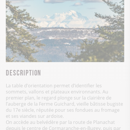
Description
La table d’orientation permet d’identifier les
sommets, vallons et plateaux environnants. Au
premier plan, le regard plonge sur la clairière de
l’auberge de la Ferme Guichard, vieille bâtisse bugiste
du 17e siècle, réputée pour ses fondues au fromage
et ses viandes sur ardoise.
On accède au belvédère par la route de Planachat
depuis le centre de Cormaranche-en-Bugey, puis par