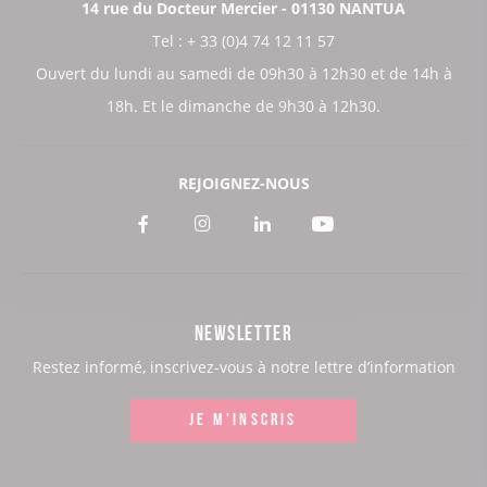
14 rue du Docteur Mercier - 01130 NANTUA
Tel : + 33 (0)4 74 12 11 57
Ouvert du lundi au samedi de 09h30 à 12h30 et de 14h à
18h. Et le dimanche de 9h30 à 12h30.
REJOIGNEZ-NOUS
Voir
Voir
Voir
Voir
notre
notre
notre
notre
page
page
page
page
NEWSLETTER
:
:
:
:
Restez informé, inscrivez-vous à notre lettre d’information
Facebook
Instagram
LinkedIn
Youtube
JE M'INSCRIS