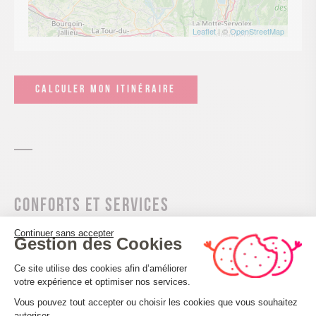
Leaflet
| ©
OpenStreetMap
CALCULER MON ITINÉRAIRE
Conforts et services
Continuer sans accepter
Animaux acceptés
Gestion des Cookies
Plateforme de Gestion du Consenteme
Ce site utilise des cookies afin d’améliorer
Équipements
votre expérience et optimiser nos services.
Aire de pique-nique
Vous pouvez tout accepter ou choisir les cookies que vous souhaitez
autoriser.