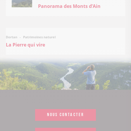
Panorama des Monts d’Ain
Patrimoines naturel
Dortan
La Pierre qui vire
NOUS CONTACTER