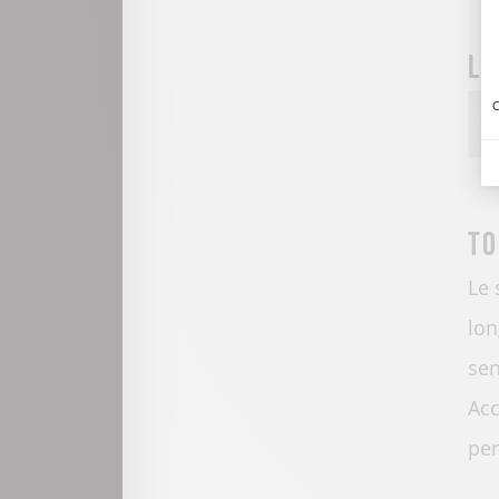
La
C
To
Le 
lon
sen
Acc
per