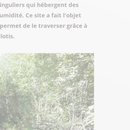
singuliers qui hébergent des
Toute la gastronomie
Déplacement professionnel
Les musées & sites historiques
midité. Ce site a fait l'objet
Centre Culturel Aragon
 permet de le traverser grâce à
lotis.
Centre d’Art Contemporain de Lacoux
Séjours tout compris
Les Instants Haut-Bugey