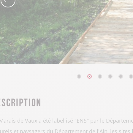
escription
Marais de Vaux a été labellisé "ENS" par le Départeme
urels et paysagers du Département de l'Ain, les sites