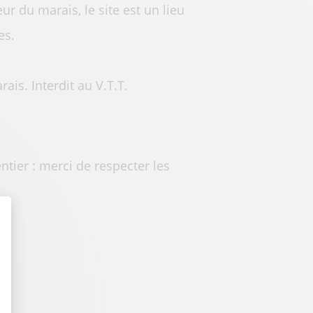
ur du marais, le site est un lieu
es.
ais. Interdit au V.T.T.
ntier : merci de respecter les
t : Personnalisez vos Options