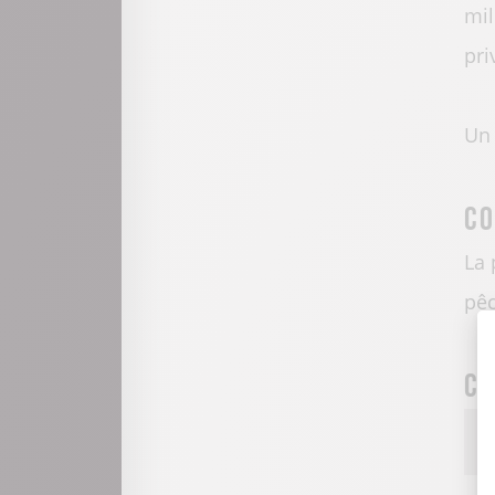
mil
pri
Un 
Co
La 
pê
Ca