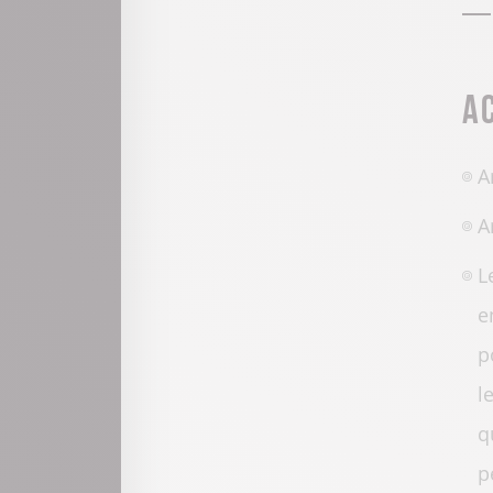
A
A
A
L
e
p
l
q
p