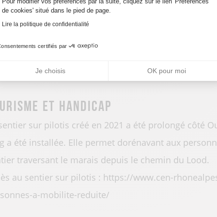
Pour modifier vos préférences par la suite, cliquez sur le lien 'Préférences
de cookies' situé dans le pied de page.
ngues
Lire la politique de confidentialité
onsentements certifiés par
Français
Je choisis
OK pour moi
urisme et handicap
sentier sur pilotis créé en 2021 a été prolongé côté
g a été installée. Elle permet dorénavant aux personn
tier traversant le marais depuis le chemin du Lood.
ès au sentier sur pilotis : https://www.cen-rhonealpes.
sonnes-a-mobilite-reduite/