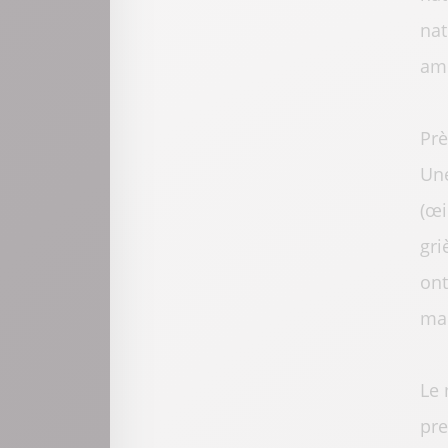
nat
amé
Prè
Une
(œi
gri
ont
mar
Le 
pre