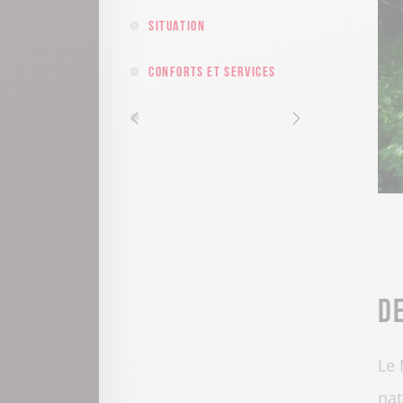
Situation
Conforts et services
D
Le 
nat