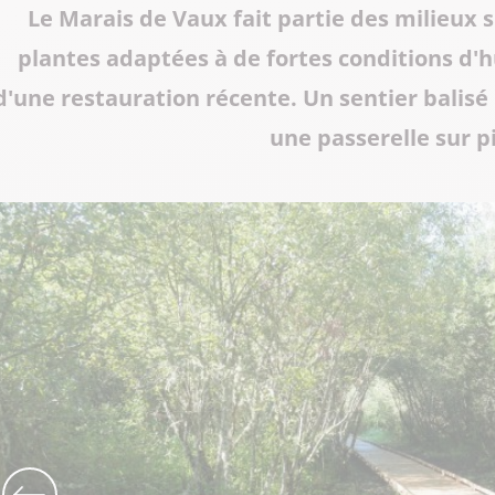
Le Marais de Vaux fait partie des milieux 
Tous les restaurants
Supporter de rugby
Les Grottes du Cerdon
plantes adaptées à de fortes conditions d'hu
Toutes les activités hiver
Les musées et sites historiques
d'une restauration récente. Un sentier balisé
une passerelle sur pi
Les commerces de proximité
Toutes les manifestations
Tout le patrimoine