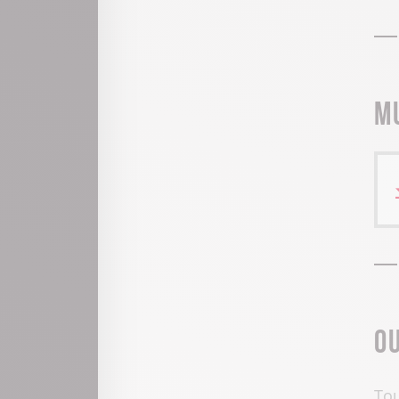
M
O
Tou