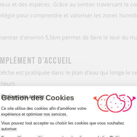
ieux et des espèces. Grâce au sentier traversant le cœ
vilégié pour comprendre et valoriser les zones humid
sentier d'environ 5,5km permet de faire le tour du mar
mplément d’accueil
pêche est pratiquée dans le plan d'eau qui longe le se
cheurs
Gestion des Cookies
Continuer sans accepter
tégories
Plateforme de Gestion du Consentemen
Ce site utilise des cookies afin d’améliorer votre
expérience et optimiser nos services.
Marais
Vous pouvez tout accepter ou choisir les cookies que vous souhaitez
autoriser.
Axeptio consent