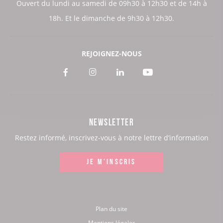
Ouvert du lundi au samedi de 09h30 à 12h30 et de 14h à
18h. Et le dimanche de 9h30 à 12h30.
REJOIGNEZ-NOUS
Voir
Voir
Voir
Voir
notre
notre
notre
notre
page
page
page
page
NEWSLETTER
:
:
:
:
Restez informé, inscrivez-vous à notre lettre d’information
Facebook
Instagram
LinkedIn
Youtube
JE M'INSCRIS
Plan du site
Mentions légales