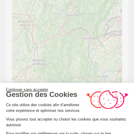
Continuer sans accepter
Leaflet
| ©
OpenStreetMap
Gestion des Cookies
Plateforme de Gestion du Consenteme
Ce site utilise des cookies afin d’améliorer
votre expérience et optimiser nos services.
CALCULER MON ITINÉRAIRE
Vous pouvez tout accepter ou choisir les cookies que vous souhaitez
autoriser.
Axeptio consent
Pour modifier vos préférences par la suite, cliquez sur le lien