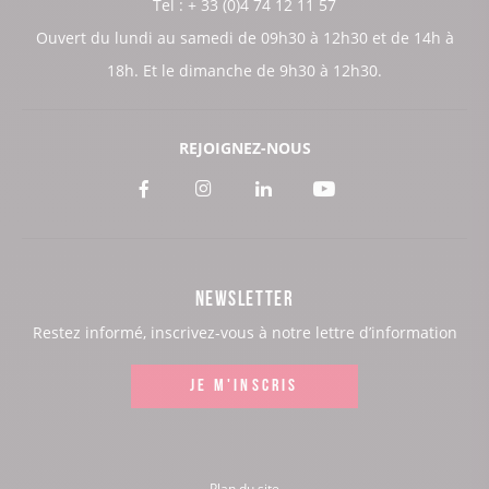
Tel : + 33 (0)4 74 12 11 57
Ouvert du lundi au samedi de 09h30 à 12h30 et de 14h à
18h. Et le dimanche de 9h30 à 12h30.
REJOIGNEZ-NOUS
Voir
Voir
Voir
Voir
notre
notre
notre
notre
page
page
page
page
NEWSLETTER
:
:
:
:
Restez informé, inscrivez-vous à notre lettre d’information
Facebook
Instagram
LinkedIn
Youtube
JE M'INSCRIS
Plan du site