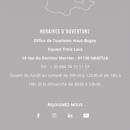
HORAIRES D’OUVERTURE
Office de Tourisme Haut-Bugey
Espace Trois Lacs
14 rue du Docteur Mercier - 01130 NANTUA
Tel : + 33 (0)4 74 12 11 57
Ouvert du lundi au samedi de 09h30 à 12h30 et de 14h à
18h. Et le dimanche de 9h30 à 12h30.
REJOIGNEZ-NOUS
Voir
Voir
Voir
Voir
notre
notre
notre
notre