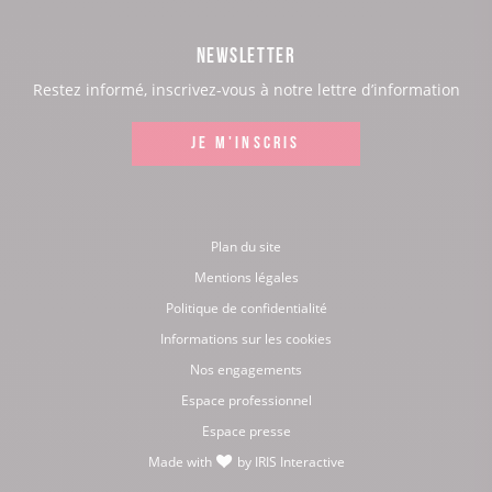
page
page
page
page
NEWSLETTER
:
:
:
:
Restez informé, inscrivez-vous à notre lettre d’information
Facebook
Instagram
LinkedIn
Youtube
JE M'INSCRIS
Plan du site
Mentions légales
Politique de confidentialité
Informations sur les cookies
Nos engagements
Espace professionnel
Espace presse
Made with
by
IRIS Interactive
love