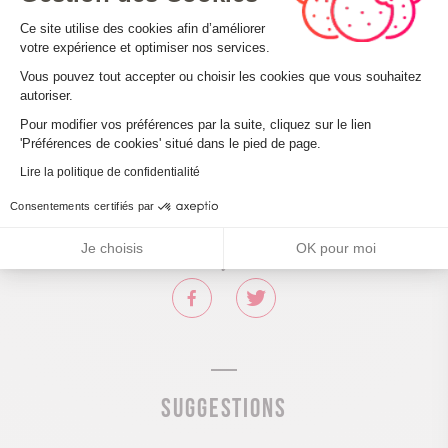
roulant : Aucune valeur
Plateforme de Gestion du Consenteme
Ce site utilise des cookies afin d’améliorer
Descriptif handicap mental : Aucune valeur
votre expérience et optimiser nos services.
Descriptif handicap moteur : Aucune valeur
Vous pouvez tout accepter ou choisir les cookies que vous souhaitez
Descriptif handicap visuel : Aucune valeur
autoriser.
Axeptio consent
Descriptif handicap auditif : Aucune valeur
Pour modifier vos préférences par la suite, cliquez sur le lien
Marque tourisme et Handicap : Aucune valeur
'Préférences de cookies' situé dans le pied de page.
Lire la politique de confidentialité
Consentements certifiés par
Partager sur
Je choisis
OK pour moi
Suggestions