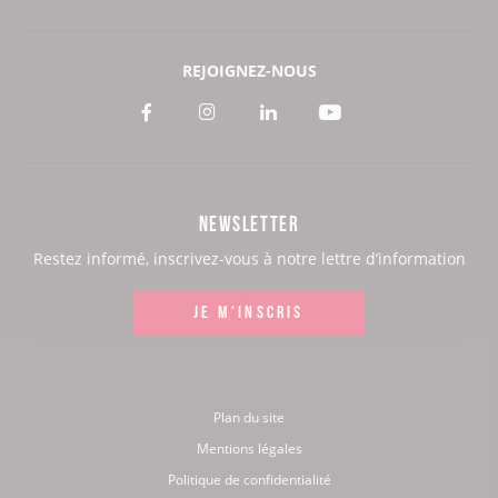
REJOIGNEZ-NOUS
Voir
Voir
Voir
Voir
notre
notre
notre
notre
page
page
page
page
NEWSLETTER
:
:
:
:
Restez informé, inscrivez-vous à notre lettre d’information
Facebook
Instagram
LinkedIn
Youtube
JE M'INSCRIS
Plan du site
Mentions légales
Politique de confidentialité