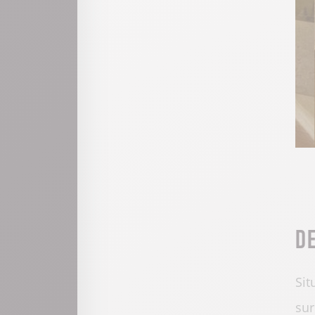
D
Sit
sur