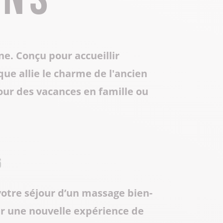
Toute la gastronomie
Déplacement professionnel
Les musées & sites historiques
Centre Culturel Aragon
. Conçu pour accueillir
Centre d’Art Contemporain de Lacoux
Séjours tout compris
ue allie le charme de l'ancien
our des vacances en famille ou
Les Instants Haut-Bugey
6
otre séjour d’un massage bien-
 une nouvelle expérience de