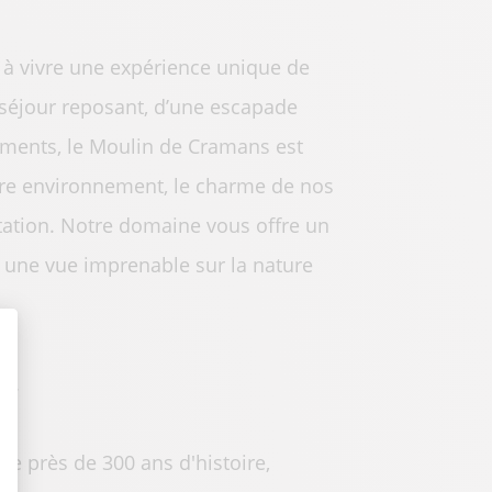
 à vivre une expérience unique de
 séjour reposant, d’une escapade
ements, le Moulin de Cramans est
otre environnement, le charme de nos
utation. Notre domaine vous offre un
nt une vue imprenable sur la nature
t : Personnalisez vos Options
e.
 de près de 300 ans d'histoire,