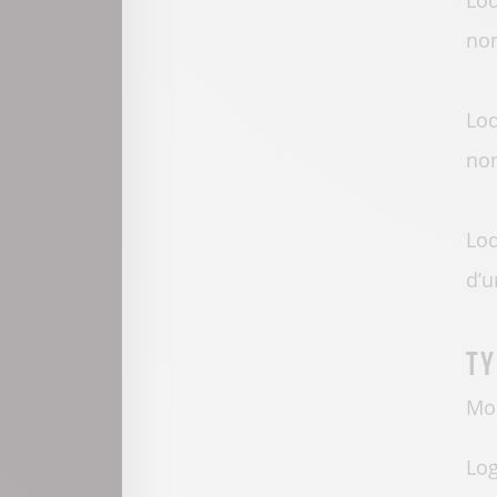
Lod
non
Lod
non
Lod
d’u
Ty
Mo
Log