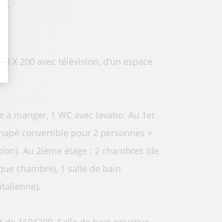
nt.
60 X 200 avec télévision, d’un espace
lle à manger, 1 WC avec lavabo. Au 1er
canapé convertible pour 2 personnes +
ision). Au 2ième étage : 2 chambres (de
aque chambre), 1 salle de bain
talienne).