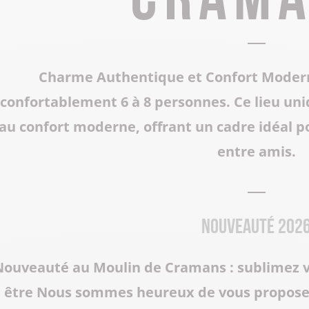
Tous les restaurants
Supporter de rugby
Les Grottes du Cerdon
Toutes les activités hiver
Les musées et sites historiques
Charme Authentique et Confort Moderne
Les commerces de proximité
Toutes les manifestations
confortablement 6 à 8 personnes. Ce lieu uniq
Tout le patrimoine
au confort moderne, offrant un cadre idéal p
entre amis.
Nouveauté 202
ouveauté au Moulin de Cramans : sublimez v
être Nous sommes heureux de vous proposer