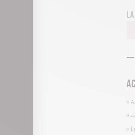
La
A
A
A
L