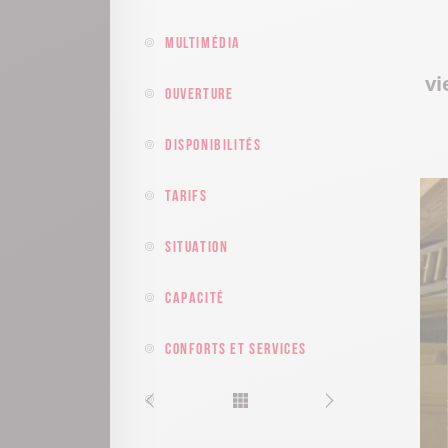
Multimédia
vi
Ouverture
Disponibilités
Tarifs
Situation
Capacité
Conforts et services