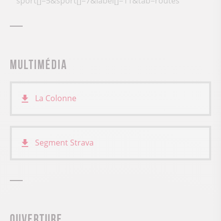
sport[]=5&sport[]=7&label[]=11&tab=routes
Multimédia
La Colonne
Segment Strava
Ouverture