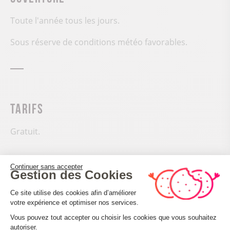
Toute l'année tous les jours.
Sous réserve de conditions météo favorables.
Tarifs
Gratuit.
Continuer sans accepter
Gestion des Cookies
Plateforme de Gestion du Consenteme
Ce site utilise des cookies afin d’améliorer
Situation
votre expérience et optimiser nos services.
Vous pouvez tout accepter ou choisir les cookies que vous souhaitez
autoriser.