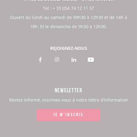
Tel : + 33 (0)4 74 12 11 57
Ouvert du lundi au samedi de 09h30 à 12h30 et de 14h à
18h. Et le dimanche de 9h30 à 12h30.
REJOIGNEZ-NOUS
Voir
Voir
Voir
Voir
notre
notre
notre
notre
page
page
page
page
NEWSLETTER
:
:
:
:
Restez informé, inscrivez-vous à notre lettre d’information
Facebook
Instagram
LinkedIn
Youtube
JE M'INSCRIS