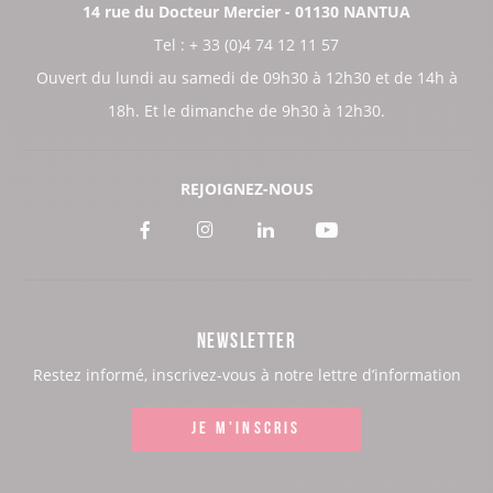
14 rue du Docteur Mercier - 01130 NANTUA
Tel : + 33 (0)4 74 12 11 57
Ouvert du lundi au samedi de 09h30 à 12h30 et de 14h à
18h. Et le dimanche de 9h30 à 12h30.
REJOIGNEZ-NOUS
Voir
Voir
Voir
Voir
notre
notre
notre
notre
page
page
page
page
NEWSLETTER
:
:
:
:
Restez informé, inscrivez-vous à notre lettre d’information
Facebook
Instagram
LinkedIn
Youtube
JE M'INSCRIS