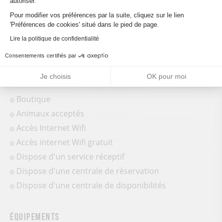
autoriser.
Axeptio consent
Pour modifier vos préférences par la suite, cliquez sur le lien
'Préférences de cookies' situé dans le pied de page.
Lire la politique de confidentialité
Consentements certifiés par
Conforts et services
Je choisis
OK pour moi
Boutique
Animaux acceptés
Accès Internet Wifi
Accès internet Wifi gratuit
Dispose d'un service réceptif
Dispose d'une centrale de réservation
Dispose d'une centrale de disponibilités
Équipements