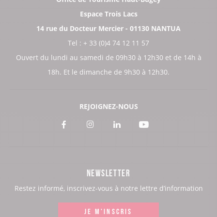
Espace Trois Lacs
14 rue du Docteur Mercier - 01130 NANTUA
Tel : + 33 (0)4 74 12 11 57
Ouvert du lundi au samedi de 09h30 à 12h30 et de 14h à
18h. Et le dimanche de 9h30 à 12h30.
REJOIGNEZ-NOUS
Voir
Voir
Voir
Voir
notre
notre
notre
notre
page
page
page
page
NEWSLETTER
:
:
:
:
Restez informé, inscrivez-vous à notre lettre d’information
Facebook
Instagram
LinkedIn
Youtube
JE M'INSCRIS