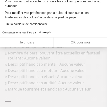
Vous pouvez tout accepter ou choisir les cookies que vous souhaitez
autoriser.
Axeptio consent
Pour modifier vos préférences par la suite, cliquez sur le lien
'Préférences de cookies' situé dans le pied de page.
Lire la politique de confidentialité
Consentements certifiés par
Accueil des personnes en situation de handicap
Je choisis
OK pour moi
Tourisme adapté : Aucune valeur
Nombre de pers. pouvant être accueillis en fauteuil
roulant : Aucune valeur
Descriptif handicap mental : Aucune valeur
Descriptif handicap moteur : Aucune valeur
Descriptif handicap visuel : Aucune valeur
Descriptif handicap auditif : Aucune valeur
Marque tourisme et Handicap : Aucune valeur