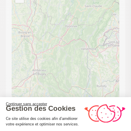
Leaflet
| ©
OpenStreetMap
Continuer sans accepter
Gestion des Cookies
Plateforme de Gestion du Consenteme
Ce site utilise des cookies afin d’améliorer
CALCULER MON ITINÉRAIRE
votre expérience et optimiser nos services.