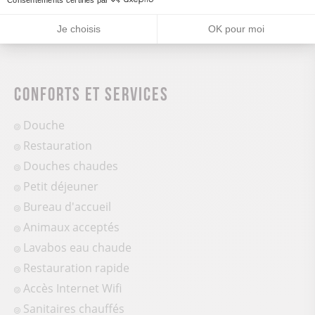
Nombre d’emplacements locatifs : 8
Je choisis
OK pour moi
Conforts et services
Douche
Restauration
Douches chaudes
Petit déjeuner
Bureau d'accueil
Animaux acceptés
Lavabos eau chaude
Restauration rapide
Accès Internet Wifi
Sanitaires chauffés