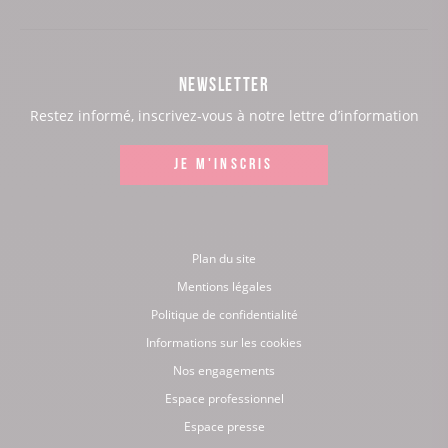
notre
notre
notre
notre
page
page
page
page
NEWSLETTER
:
:
:
:
Restez informé, inscrivez-vous à notre lettre d’information
Facebook
Instagram
LinkedIn
Youtube
JE M'INSCRIS
Plan du site
Mentions légales
Politique de confidentialité
Informations sur les cookies
Nos engagements
Espace professionnel
Espace presse