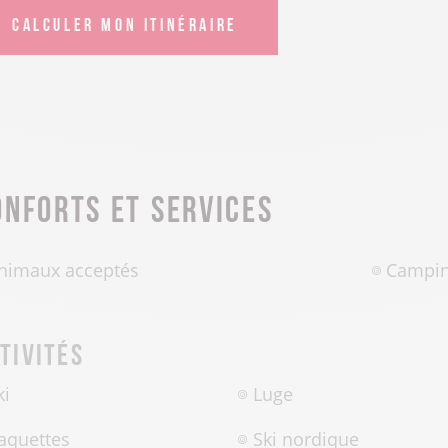
CALCULER MON ITINÉRAIRE
onforts et services
nimaux acceptés
Campin
tivités
ki
Luge
aquettes
Ski nordique