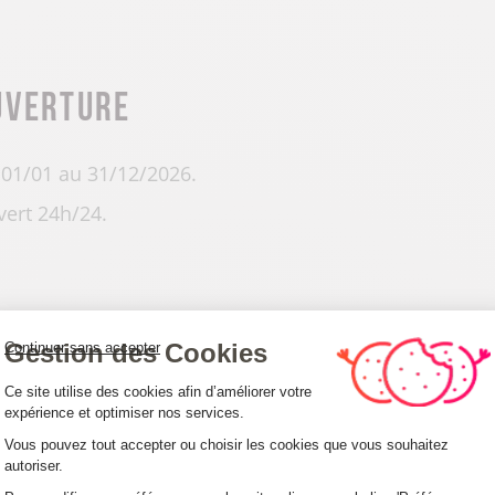
uverture
01/01 au 31/12/2026.
ert 24h/24.
Gestion des Cookies
Continuer sans accepter
arifs
Plateforme de Gestion du Consentemen
Ce site utilise des cookies afin d’améliorer votre
expérience et optimiser nos services.
vices : 2 € (le jeton = eau + électricité + vidange pou
Vous pouvez tout accepter ou choisir les cookies que vous souhaitez
autoriser.
Axeptio consent