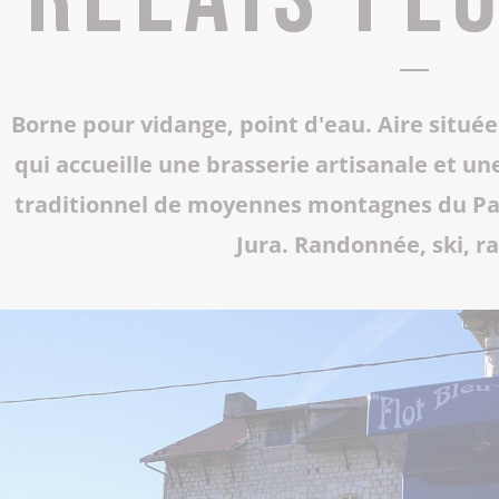
Tous les restaurants
Supporter de rugby
Les Grottes du Cerdon
Toutes les activités hiver
Les musées et sites historiques
Borne pour vidange, point d'eau. Aire située
Les commerces de proximité
Toutes les manifestations
qui accueille une brasserie artisanale et un
Tout le patrimoine
traditionnel de moyennes montagnes du Par
Jura. Randonnée, ski, r