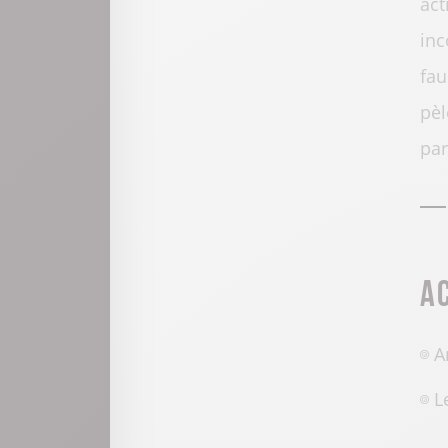
act
inc
fau
pèl
par
A
A
L