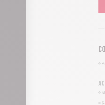
C
A
Ac
S
R