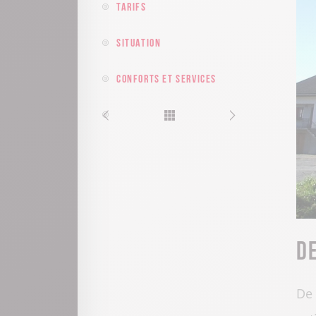
Tarifs
Situation
Conforts et services
D
De 