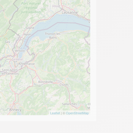
Leaflet
| ©
OpenStreetMap