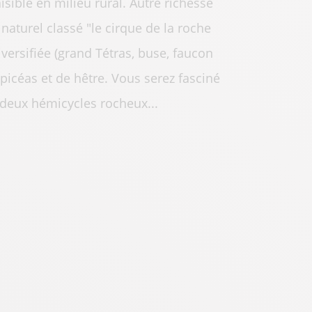
isible en milieu rural. Autre richesse
naturel classé "le cirque de la roche
versifiée (grand Tétras, buse, faucon
épicéas et de hêtre. Vous serez fasciné
 deux hémicycles rocheux...