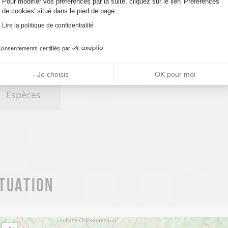
Pour modifier vos préférences par la suite, cliquez sur le lien 'Préférences
de cookies' situé dans le pied de page.
Lire la politique de confidentialité
 jetons sont à acheter auprès de la mairie.
onsentements certifiés par
des de paiement
Je choisis
OK pour moi
Espèces
ituation