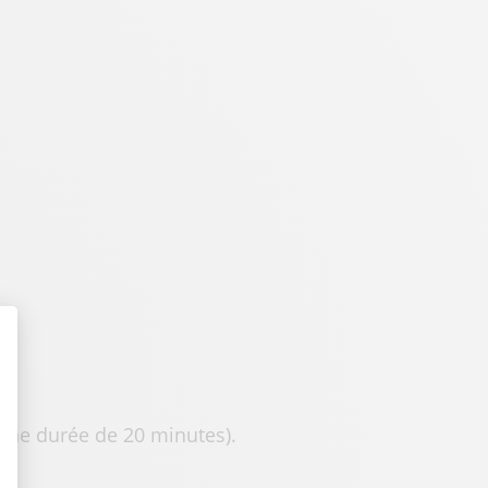
t : Personnalisez vos Options
r une durée de 20 minutes).