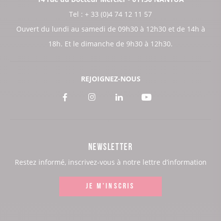
Tel : + 33 (0)4 74 12 11 57
Ouvert du lundi au samedi de 09h30 à 12h30 et de 14h à
18h. Et le dimanche de 9h30 à 12h30.
REJOIGNEZ-NOUS
Voir
Voir
Voir
Voir
notre
notre
notre
notre
page
page
page
page
NEWSLETTER
:
:
:
:
Restez informé, inscrivez-vous à notre lettre d’information
Facebook
Instagram
LinkedIn
Youtube
JE M'INSCRIS