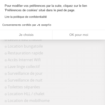
Axeptio consent
Baignoire bébé
Pour modifier vos préférences par la suite, cliquez sur le lien
'Préférences de cookies' situé dans le pied de page.
Bureau d'accueil
Lire la politique de confidentialité
Matériel Bébé
Animaux acceptés
Consentements certifiés par
Lavabos eau chaude
Je choisis
OK pour moi
Lavoirs eau chaude
Location bungatoile
Restauration rapide
Accès Internet Wifi
Lave linge collectif
Surveillance de jour
Surveillance de nuit
Toilettes séparées
Location HLL / chalet
Location de mobilhome