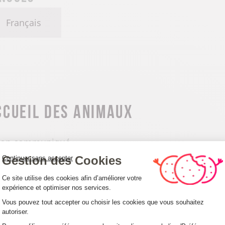
Français
ccueil des animaux
on communiqué
Gestion des Cookies
Continuer sans accepter
Plateforme de Gestion du Consentemen
Ce site utilise des cookies afin d’améliorer votre
expérience et optimiser nos services.
Vous pouvez tout accepter ou choisir les cookies que vous souhaitez
ultimédia
autoriser.
Axeptio consent