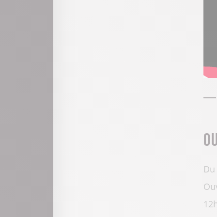
O
Du 
Ouv
12h