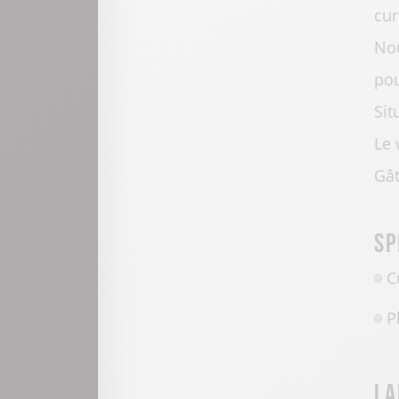
cur
Nou
pou
Sit
Le 
Gât
Sp
C
P
La