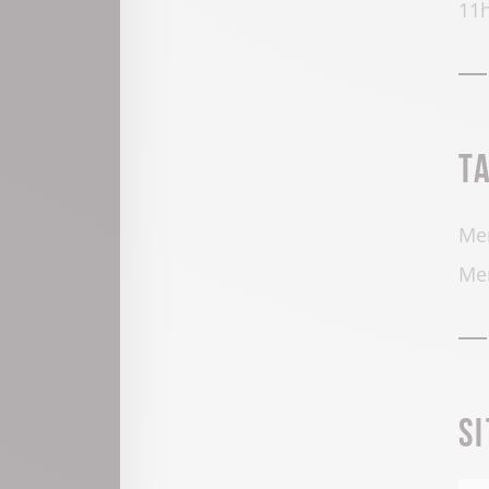
11h
T
Men
Men
S