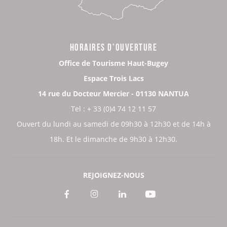
HORAIRES D’OUVERTURE
Office de Tourisme Haut-Bugey
Espace Trois Lacs
14 rue du Docteur Mercier - 01130 NANTUA
Tel : + 33 (0)4 74 12 11 57
Ouvert du lundi au samedi de 09h30 à 12h30 et de 14h à
18h. Et le dimanche de 9h30 à 12h30.
REJOIGNEZ-NOUS
Voir
Voir
Voir
Voir
notre
notre
notre
notre