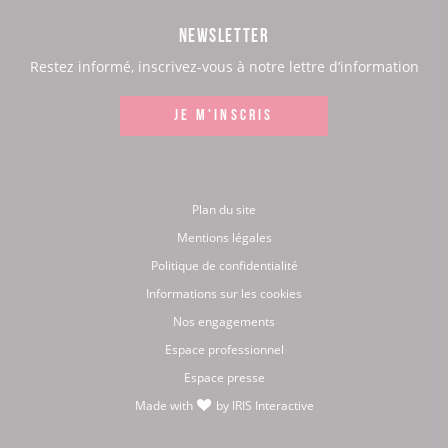
page
page
page
page
NEWSLETTER
:
:
:
:
Restez informé, inscrivez-vous à notre lettre d’information
Facebook
Instagram
LinkedIn
Youtube
JE M'INSCRIS
Plan du site
Mentions légales
Politique de confidentialité
Informations sur les cookies
Nos engagements
Espace professionnel
Espace presse
Made with
by
IRIS Interactive
love