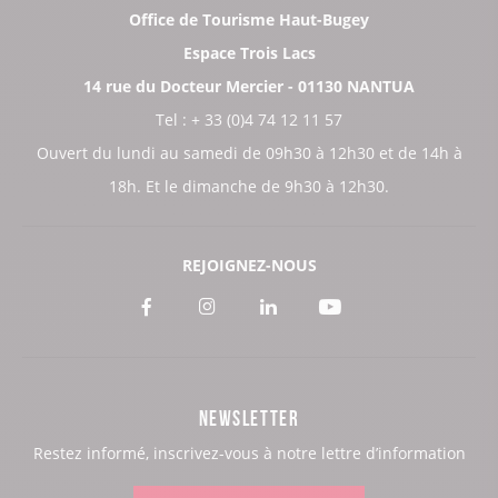
Office de Tourisme Haut-Bugey
Espace Trois Lacs
14 rue du Docteur Mercier - 01130 NANTUA
Tel : + 33 (0)4 74 12 11 57
Ouvert du lundi au samedi de 09h30 à 12h30 et de 14h à
18h. Et le dimanche de 9h30 à 12h30.
REJOIGNEZ-NOUS
Voir
Voir
Voir
Voir
notre
notre
notre
notre
page
page
page
page
NEWSLETTER
:
:
:
:
Restez informé, inscrivez-vous à notre lettre d’information
Facebook
Instagram
LinkedIn
Youtube