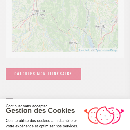
Leaflet
| ©
OpenStreetMap
CALCULER MON ITINÉRAIRE
Continuer sans accepter
Gestion des Cookies
Plateforme de Gestion du Consenteme
Conforts et services
Ce site utilise des cookies afin d’améliorer
votre expérience et optimiser nos services.