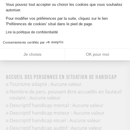
Animaux acceptés
Vous pouvez tout accepter ou choisir les cookies que vous souhaitez
autoriser.
Axeptio consent
Pour modifier vos préférences par la suite, cliquez sur le lien
Équipements
'Préférences de cookies' situé dans le pied de page.
Aire de pique-nique
Lire la politique de confidentialité
Consentements certifiés par
Je choisis
OK pour moi
Accueil des personnes en situation de handicap
Tourisme adapté : Aucune valeur
Nombre de pers. pouvant être accueillis en fauteuil
roulant : Aucune valeur
Descriptif handicap mental : Aucune valeur
Descriptif handicap moteur : Aucune valeur
Descriptif handicap visuel : Aucune valeur
Descriptif handicap auditif : Aucune valeur