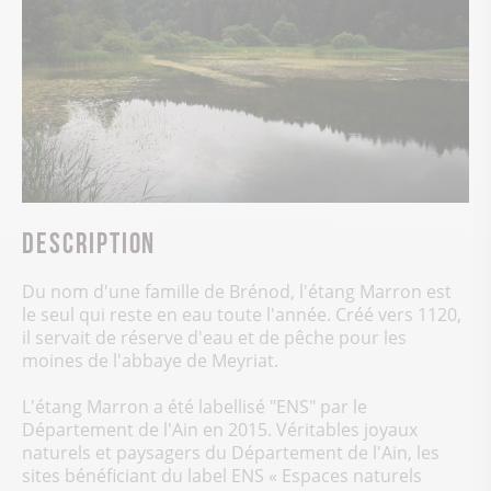
Description
Du nom d'une famille de Brénod, l'étang Marron est
le seul qui reste en eau toute l'année. Créé vers 1120,
il servait de réserve d'eau et de pêche pour les
moines de l'abbaye de Meyriat.
L'étang Marron a été labellisé "ENS" par le
Département de l'Ain en 2015. Véritables joyaux
naturels et paysagers du Département de l'Ain, les
sites bénéficiant du label ENS « Espaces naturels