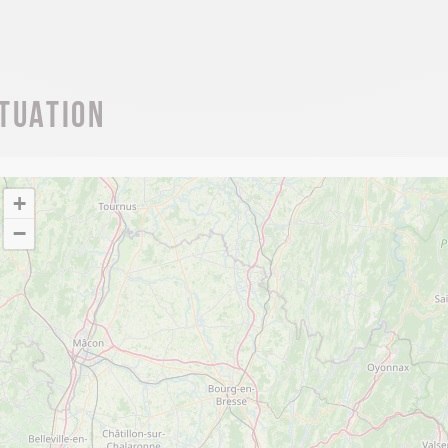
ituation
+
−