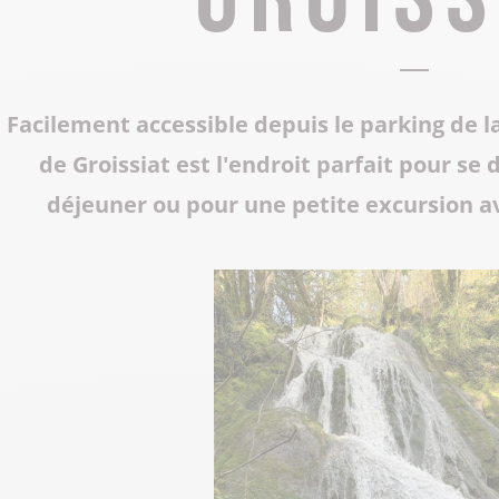
Tous les restaurants
Supporter de rugby
Les Grottes du Cerdon
Toutes les activités hiver
Les musées et sites historiques
Facilement accessible depuis le parking de la
Les commerces de proximité
Toutes les manifestations
de Groissiat est l'endroit parfait pour s
Tout le patrimoine
déjeuner ou pour une petite excursion 