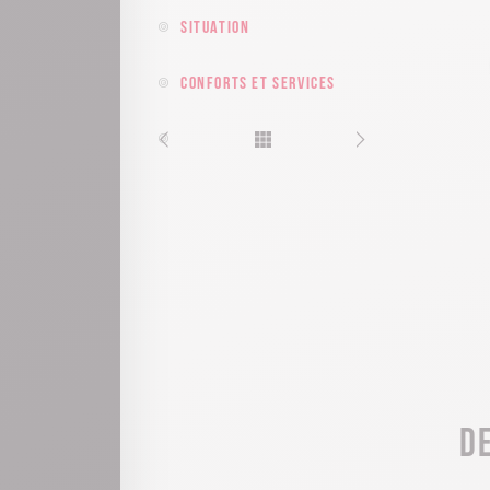
Situation
Conforts et services
D