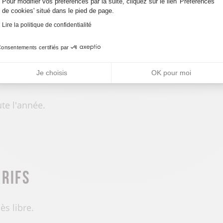
on communiqué
Pour modifier vos préférences par la suite, cliquez sur le lien 'Préférences
de cookies' situé dans le pied de page.
Lire la politique de confidentialité
onsentements certifiés par
uverture
Je choisis
OK pour moi
te l'année.
arifs
ès libre.