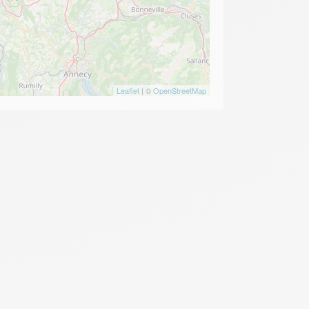
Leaflet
| ©
OpenStreetMap