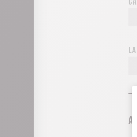
Ca
La
A