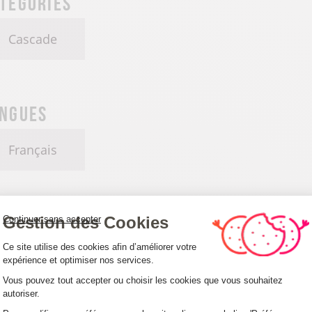
tégories
Cascade
ngues
Français
Gestion des Cookies
Continuer sans accepter
Plateforme de Gestion du Consentemen
Ce site utilise des cookies afin d’améliorer votre
expérience et optimiser nos services.
ccueil des animaux
Vous pouvez tout accepter ou choisir les cookies que vous souhaitez
autoriser.
Axeptio consent