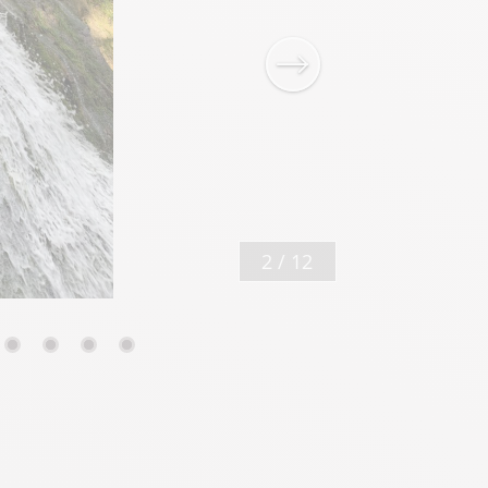
3
/
12