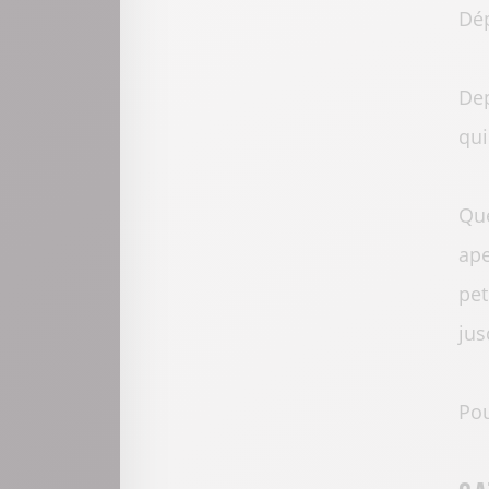
Dép
Dep
qui
Que
ape
pet
jus
Pou