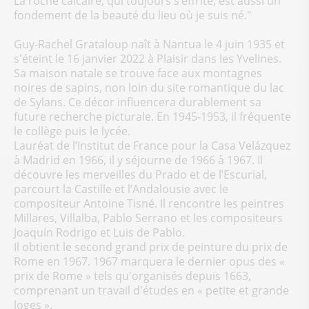
La roche calcaire, qui toujours s’effrite, est aussi un
fondement de la beauté du lieu où je suis né."
Guy-Rachel Grataloup naît à Nantua le 4 juin 1935 et
s'éteint le 16 janvier 2022 à Plaisir dans les Yvelines.
Sa maison natale se trouve face aux montagnes
noires de sapins, non loin du site romantique du lac
de Sylans. Ce décor influencera durablement sa
future recherche picturale. En 1945-1953, il fréquente
le collège puis le lycée.
Lauréat de l’Institut de France pour la Casa Velázquez
à Madrid en 1966, il y séjourne de 1966 à 1967. Il
découvre les merveilles du Prado et de l’Escurial,
parcourt la Castille et l’Andalousie avec le
compositeur Antoine Tisné. Il rencontre les peintres
Millares, Villalba, Pablo Serrano et les compositeurs
Joaquín Rodrigo et Luis de Pablo.
Il obtient le second grand prix de peinture du prix de
Rome en 1967. 1967 marquera le dernier opus des «
prix de Rome » tels qu'organisés depuis 1663,
comprenant un travail d'études en « petite et grande
loges ».