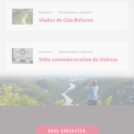
Patrimoines culturel
Bolozon
Viaduc de Cize-Bolozon
Patrimoines culturel
Izernore
Stèle commémorative du Dakota
NOUS CONTACTER