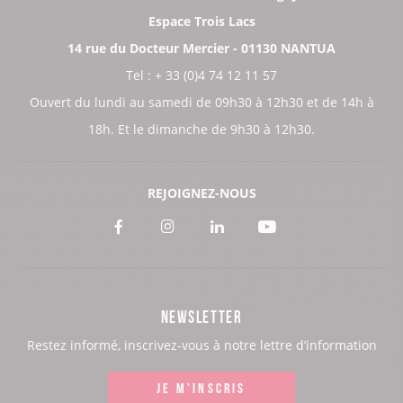
Espace Trois Lacs
14 rue du Docteur Mercier - 01130 NANTUA
Tel : + 33 (0)4 74 12 11 57
Ouvert du lundi au samedi de 09h30 à 12h30 et de 14h à
18h. Et le dimanche de 9h30 à 12h30.
REJOIGNEZ-NOUS
Voir
Voir
Voir
Voir
notre
notre
notre
notre
page
page
page
page
NEWSLETTER
:
:
:
:
Restez informé, inscrivez-vous à notre lettre d’information
Facebook
Instagram
LinkedIn
Youtube
JE M'INSCRIS