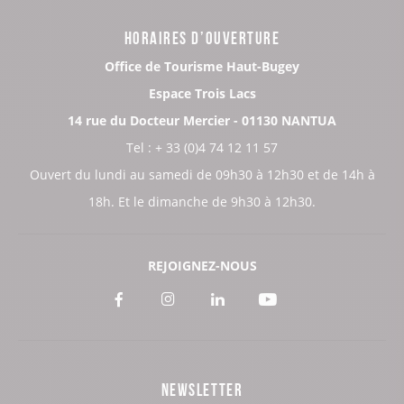
HORAIRES D’OUVERTURE
Office de Tourisme Haut-Bugey
Espace Trois Lacs
14 rue du Docteur Mercier - 01130 NANTUA
Tel : + 33 (0)4 74 12 11 57
Ouvert du lundi au samedi de 09h30 à 12h30 et de 14h à
18h. Et le dimanche de 9h30 à 12h30.
REJOIGNEZ-NOUS
Voir
Voir
Voir
Voir
notre
notre
notre
notre
page
page
page
page
NEWSLETTER