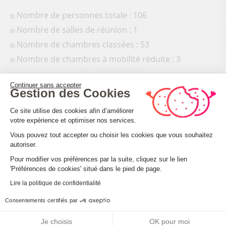
Nombre de personnes totale : 106
Nombre de salles de réunion : 1
Nombre de chambres classées : 53
Nombre de chambres à mobilité réduite : 3
Continuer sans accepter
Gestion des Cookies
Plateforme de Gestion du Consenteme
Ce site utilise des cookies afin d’améliorer
votre expérience et optimiser nos services.
Conforts et services
Vous pouvez tout accepter ou choisir les cookies que vous souhaitez
autoriser.
Douche
Axeptio consent
Pour modifier vos préférences par la suite, cliquez sur le lien
Baignoire
'Préférences de cookies' situé dans le pied de page.
Lit 90 cm
Lire la politique de confidentialité
Lit 160 cm
Consentements certifiés par
Lit bébé
Non fumeur
Je choisis
OK pour moi