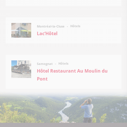
Hôtels
Montréal-la-Cluse
Lac’Hôtel
Hôtels
Samognat
Hôtel Restaurant Au Moulin du
Pont