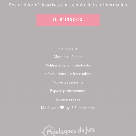
:
:
:
:
Restez informé, inscrivez-vous à notre lettre d’information
Facebook
Instagram
LinkedIn
Youtube
JE M'INSCRIS
Plan du site
Mentions légales
Politique de confidentialité
Informations sur les cookies
Nos engagements
Espace professionnel
Espace presse
Made with
by
IRIS Interactive
love