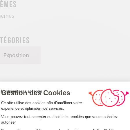
hèmes
hemes
tégories
Exposition
ngues
Gestion des Cookies
Continuer sans accepter
Plateforme de Gestion du Consentemen
Français
Ce site utilise des cookies afin d’améliorer votre
expérience et optimiser nos services.
Vous pouvez tout accepter ou choisir les cookies que vous souhaitez
autoriser.
Axeptio consent