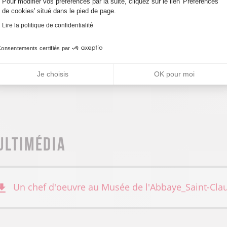
Pour modifier vos préférences par la suite, cliquez sur le lien 'Préférences
de cookies' situé dans le pied de page.
Lire la politique de confidentialité
ccueil des animaux
onsentements certifiés par
on communiqué
Je choisis
OK pour moi
ultimédia
Un chef d'oeuvre au Musée de l'Abbaye_Saint-Cla