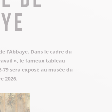
Toute la gastronomie
Déplacement professionnel
Les musées & sites historiques
aye
Centre Culturel Aragon
Centre d’Art Contemporain de Lacoux
Séjours tout compris
Les Instants Haut-Bugey
de l’Abbaye. Dans le cadre du
ravail », le fameux tableau
78-79 sera exposé au musée du
e 2026.