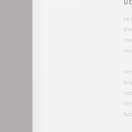
Le 
d'e
mus
rec
Ver
bra
cad
l'i
hab