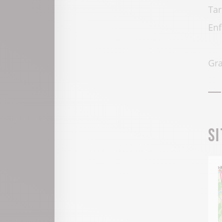
Tar
Enf
Gra
S