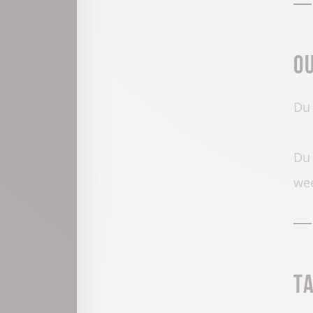
O
Du 
Du 
wee
T