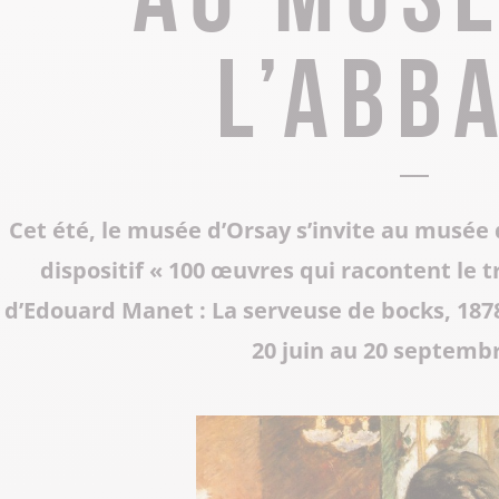
Tous les restaurants
Supporter de rugby
Les Grottes du Cerdon
l’Abb
Toutes les activités hiver
Les musées et sites historiques
Les commerces de proximité
Toutes les manifestations
Tout le patrimoine
Cet été, le musée d’Orsay s’invite au musée 
dispositif « 100 œuvres qui racontent le t
d’Edouard Manet : La serveuse de bocks, 18
20 juin au 20 septembr