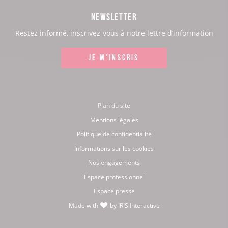
page
page
page
page
NEWSLETTER
:
:
:
:
Restez informé, inscrivez-vous à notre lettre d’information
Facebook
Instagram
LinkedIn
Youtube
JE M'INSCRIS
Plan du site
Mentions légales
Politique de confidentialité
Informations sur les cookies
Nos engagements
Espace professionnel
Espace presse
Made with
by
IRIS Interactive
love