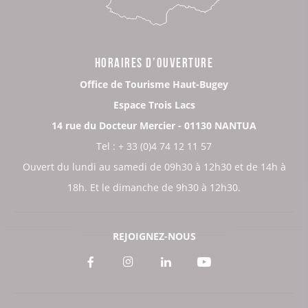
HORAIRES D’OUVERTURE
Office de Tourisme Haut-Bugey
Espace Trois Lacs
14 rue du Docteur Mercier - 01130 NANTUA
Tel : + 33 (0)4 74 12 11 57
Ouvert du lundi au samedi de 09h30 à 12h30 et de 14h à
18h. Et le dimanche de 9h30 à 12h30.
REJOIGNEZ-NOUS
Voir
Voir
Voir
Voir
notre
notre
notre
notre