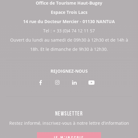
Office de Tourisme Haut-Bugey
Espace Trois Lacs
14 rue du Docteur Mercier - 01130 NANTUA
Tel : + 33 (0)4 74 12 11 57
Ouvert du lundi au samedi de 09h30 à 12h30 et de 14h à
18h. Et le dimanche de 9h30 à 12h30.
REJOIGNEZ-NOUS
Voir
Voir
Voir
Voir
notre
notre
notre
notre
page
page
page
page
NEWSLETTER
:
:
:
:
Restez informé, inscrivez-vous à notre lettre d’information
Facebook
Instagram
LinkedIn
Youtube
JE M'INSCRIS