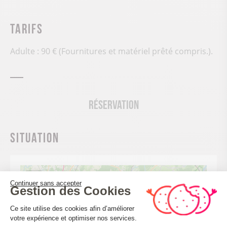
Tarifs
Adulte : 90 € (Fournitures et matériel prêté compris.).
Réservation
Situation
+
Continuer sans accepter
Gestion des Cookies
−
Plateforme de Gestion du Consenteme
Ce site utilise des cookies afin d’améliorer
votre expérience et optimiser nos services.