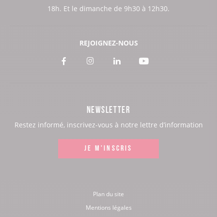
18h. Et le dimanche de 9h30 à 12h30.
REJOIGNEZ-NOUS
Voir
Voir
Voir
Voir
notre
notre
notre
notre
page
page
page
page
NEWSLETTER
:
:
:
:
Restez informé, inscrivez-vous à notre lettre d’information
Facebook
Instagram
LinkedIn
Youtube
JE M'INSCRIS
Plan du site
Mentions légales