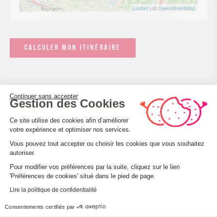
Leaflet
| ©
OpenStreetMap
CALCULER MON ITINÉRAIRE
Continuer sans accepter
Gestion des Cookies
Plateforme de Gestion du Consenteme
Ce site utilise des cookies afin d’améliorer
votre expérience et optimiser nos services.
Accueil des personnes en situation de handicap
Vous pouvez tout accepter ou choisir les cookies que vous souhaitez
autoriser.
Tourisme adapté : Aucune valeur
Axeptio consent
Nombre de pers. pouvant être accueillis en fauteuil
Pour modifier vos préférences par la suite, cliquez sur le lien
'Préférences de cookies' situé dans le pied de page.
roulant : Aucune valeur
Descriptif handicap mental : Aucune valeur
Lire la politique de confidentialité
Descriptif handicap moteur : Aucune valeur
Consentements certifiés par
Descriptif handicap visuel : Aucune valeur