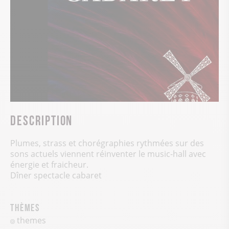
Description
Plumes, strass et chorégraphies rythmées sur des
sons actuels viennent réinventer le music-hall avec
énergie et fraicheur.
Dîner spectacle cabaret
Thèmes
themes