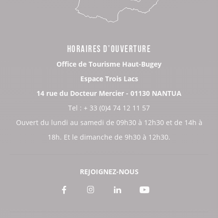
HORAIRES D’OUVERTURE
Office de Tourisme Haut-Bugey
Espace Trois Lacs
14 rue du Docteur Mercier - 01130 NANTUA
Tel : + 33 (0)4 74 12 11 57
Ouvert du lundi au samedi de 09h30 à 12h30 et de 14h à
18h. Et le dimanche de 9h30 à 12h30.
REJOIGNEZ-NOUS
Voir
Voir
Voir
Voir
notre
notre
notre
notre