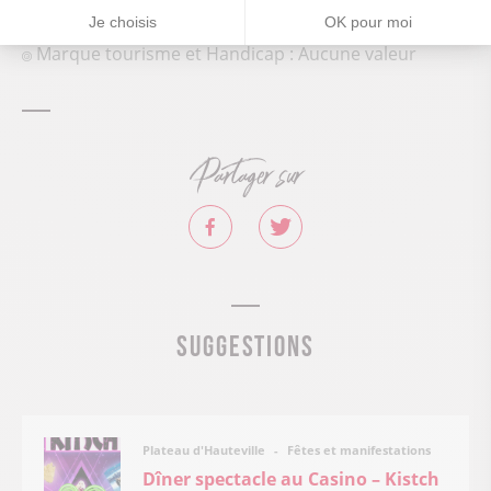
Je choisis
OK pour moi
Descriptif handicap auditif : Aucune valeur
Marque tourisme et Handicap : Aucune valeur
Partager sur
Suggestions
Fêtes et manifestations
Plateau d'Hauteville
Dîner spectacle au Casino – Kistch