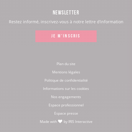
page
page
page
page
NEWSLETTER
:
:
:
:
Restez informé, inscrivez-vous à notre lettre d’information
Facebook
Instagram
LinkedIn
Youtube
JE M'INSCRIS
Plan du site
Mentions légales
Politique de confidentialité
Informations sur les cookies
Nos engagements
Espace professionnel
Espace presse
Made with
by
IRIS Interactive
love