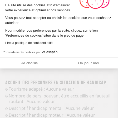
Plateforme de Gestion du Consenteme
Ce site utilise des cookies afin d’améliorer
Leaflet
| ©
OpenStreetMap
votre expérience et optimiser nos services.
Vous pouvez tout accepter ou choisir les cookies que vous souhaitez
autoriser.
Axeptio consent
CALCULER MON ITINÉRAIRE
Pour modifier vos préférences par la suite, cliquez sur le lien
'Préférences de cookies' situé dans le pied de page.
Lire la politique de confidentialité
Consentements certifiés par
Je choisis
OK pour moi
Accueil des personnes en situation de handicap
Tourisme adapté : Aucune valeur
Nombre de pers. pouvant être accueillis en fauteuil
roulant : Aucune valeur
Descriptif handicap mental : Aucune valeur
Descriptif handicap moteur : Aucune valeur