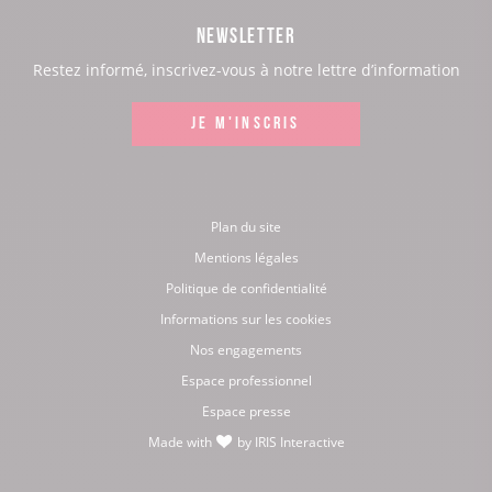
page
page
page
page
NEWSLETTER
:
:
:
:
Restez informé, inscrivez-vous à notre lettre d’information
Facebook
Instagram
LinkedIn
Youtube
JE M'INSCRIS
Plan du site
Mentions légales
Politique de confidentialité
Informations sur les cookies
Nos engagements
Espace professionnel
Espace presse
Made with
by
IRIS Interactive
love