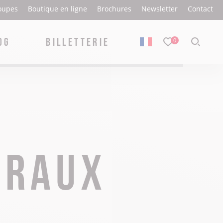
oupes
Boutique en ligne
Brochures
Newsletter
Contact
OG
BILLETTERIE
Voir
0
cette
page
en
version
Le Haut-Bugey en famille
La quenelle sauce Nantua
Où boire un verre ?
Pass saison nordique
française
Recette & fabrication
Cinémas
Forfaits neige
Où acheter la quenelle sauce Nantua ?
Bowling et laser game
Espace bien-être
Haut-Bugey romantique
uraux
Où déguster la quenelle sauce Nantua ?
Escape game
Soirée nordique et romantique
Fruitères à comté & produits locaux
Casino d’Hauteville
Avec votre chien
Plans et brochures
Les savoir-faire
Expositions
Spa & bien-être