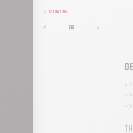
Situation
D
> P
> P
> V
T