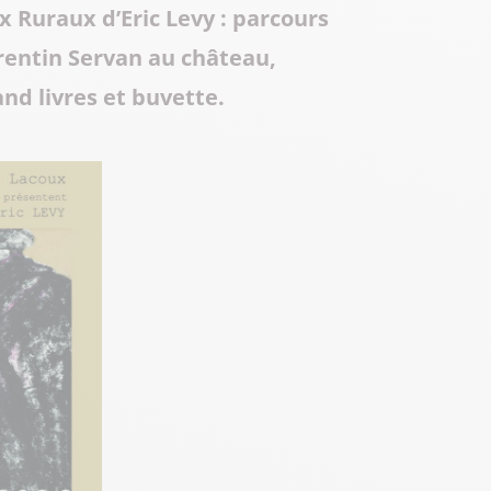
x Ruraux d’Eric Levy : parcours
Toute la gastronomie
Déplacement professionnel
Les musées & sites historiques
rentin Servan au château,
Centre Culturel Aragon
and livres et buvette.
Centre d’Art Contemporain de Lacoux
Séjours tout compris
Les Instants Haut-Bugey