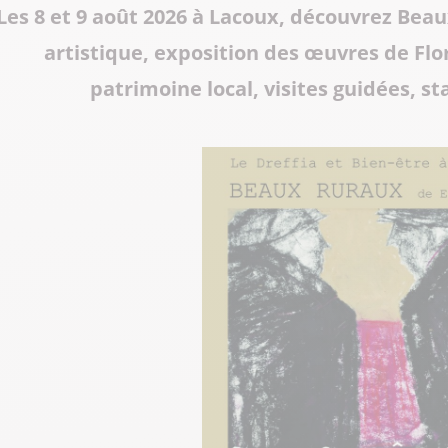
Les 8 et 9 août 2026 à Lacoux, découvrez Beau
Tous les restaurants
Supporter de rugby
Les Grottes du Cerdon
artistique, exposition des œuvres de Flo
Toutes les activités hiver
Les musées et sites historiques
patrimoine local, visites guidées, st
Les commerces de proximité
Toutes les manifestations
Tout le patrimoine