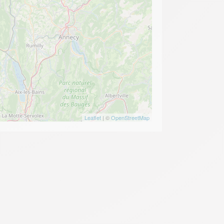
Leaflet
| ©
OpenStreetMap