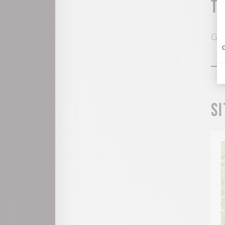
T
Gra
C
S