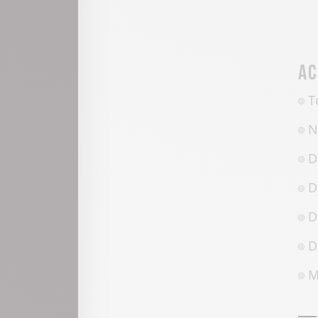
Ac
T
N
D
D
D
D
M