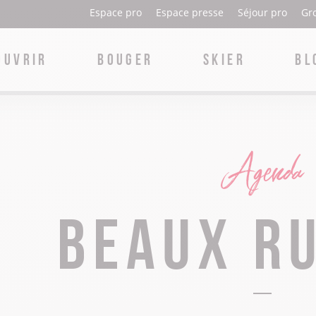
Espace pro
Espace presse
Séjour pro
Gr
OUVRIR
BOUGER
SKIER
BL
Beaux Ruraux
Accueil
Où manger à Nantua ?
La ville de Nantua
Nantua
Ski alpin
Où manger à Oyonnax ?
La ville d’Oyonnax
Oyonnax
Ski nordique
Agenda
Où manger à Plateau d’Hauteville ?
Les glacières de Sylans
Plateau d'Hauteville
Biathlon & tir laser
Beaux R
Où déguster la quenelle sauce Nantua ?
La résistance & la déportation
Marchés
Patinage sur lacs gelés
Aires de pique-nique dans le Haut-Bugey
Le peigne & la plasturgie
Activités pour les enfants
Pistes de luge
Haut-Bugey Food Tour
L'archéologie & le patrimoine gallo-romain
Brocantes & vide greniers
Raquettes
L’abbatiale Saint Michel
Balade en traineau